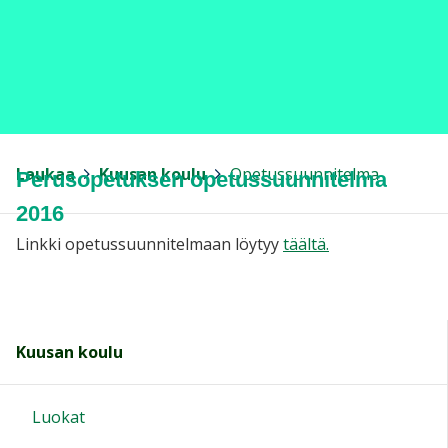
Opetussuunnitelma
Jaa
Laukaa
>
Kuusan koulu
>
Opetussuunnitelma
Perusopetuksen opetussuunnitelma
2016
Linkki opetussuunnitelmaan löytyy
täältä.
Kuusan koulu
Luokat