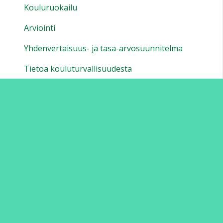
Kouluruokailu
Arviointi
Yhdenvertaisuus- ja tasa-arvosuunnitelma
Tietoa kouluturvallisuudesta
Poissaoloasiat
Some ohjeet vanhemmille
Yhteystiedot 1.8.2026 alkaen
Lukudiplomit
Monialaiset oppimiskokonaisuudet