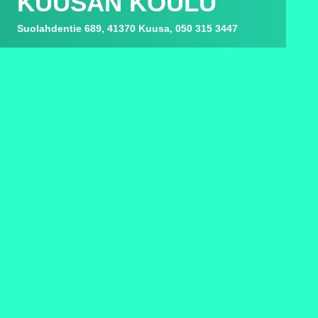
KUUSAN KOULU
Suolahdentie 689, 41370 Kuusa, 050 315 3447