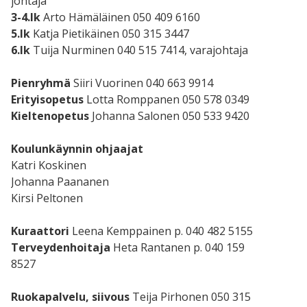
johtaja
3-4.lk
Arto Hämäläinen 050 409 6160
5.lk
Katja Pietikäinen 050 315 3447
6.lk
Tuija Nurminen 040 515 7414, varajohtaja
Pienryhmä
Siiri Vuorinen 040 663 9914
Erityisopetus
Lotta Romppanen 050 578 0349
Kieltenopetus
Johanna Salonen 050 533 9420
Koulunkäynnin ohjaajat
Katri Koskinen
Johanna Paananen
Kirsi Peltonen
Kuraattori
Leena Kemppainen p. 040 482 5155
Terveydenhoitaja
Heta Rantanen p. 040 159
8527
Ruokapalvelu, siivous
Teija Pirhonen 050 315