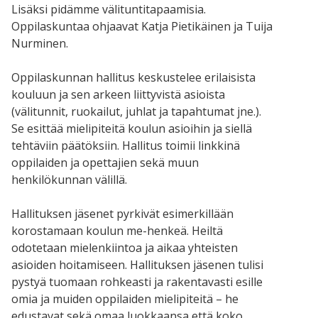
Lisäksi pidämme välituntitapaamisia.
Oppilaskuntaa ohjaavat Katja Pietikäinen ja Tuija
Nurminen.
Oppilaskunnan hallitus keskustelee erilaisista
kouluun ja sen arkeen liittyvistä asioista
(välitunnit, ruokailut, juhlat ja tapahtumat jne.).
Se esittää mielipiteitä koulun asioihin ja siellä
tehtäviin päätöksiin. Hallitus toimii linkkinä
oppilaiden ja opettajien sekä muun
henkilökunnan välillä.
Hallituksen jäsenet pyrkivät esimerkillään
korostamaan koulun me-henkeä. Heiltä
odotetaan mielenkiintoa ja aikaa yhteisten
asioiden hoitamiseen. Hallituksen jäsenen tulisi
pystyä tuomaan rohkeasti ja rakentavasti esille
omia ja muiden oppilaiden mielipiteitä – he
edustavat sekä omaa luokkaansa että koko