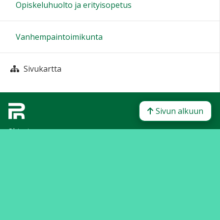
Opiskeluhuolto ja erityisopetus
Vanhempaintoimikunta
Sivukartta
Sivun alkuun
Ohjeet
Saavutettavuus
Yksityisyydensuoja
Lähetä palautetta Peda.net-ylläpidolle
Ilmoita asiaton sisältö
Tämän sivun lisenssi
Peda.net-yleislisenssi