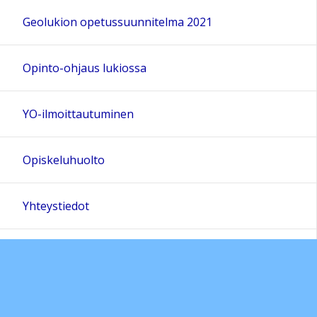
Geolukion opetussuunnitelma 2021
Opinto-ohjaus lukiossa
YO-ilmoittautuminen
Opiskeluhuolto
Yhteystiedot
Opiskelijakunta ja tiimit
Aikuisten lukiokoulutuksen opetussuunnitelman
perusteet 2019; ops 2021