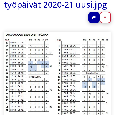
työpäivät 2020-21 uusi.jpg
Jaa
Sul