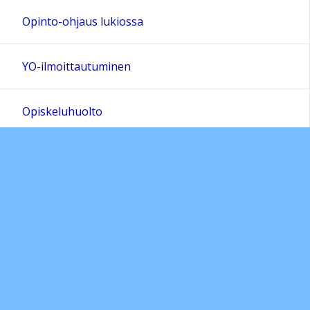
Opinto-ohjaus lukiossa
YO-ilmoittautuminen
Opiskeluhuolto
Yhteystiedot
Opiskelijakunta ja tiimit
Aikuisten lukiokoulutuksen opetussuunnitelman
perusteet 2019; ops 2021
Lukiomme historiaa