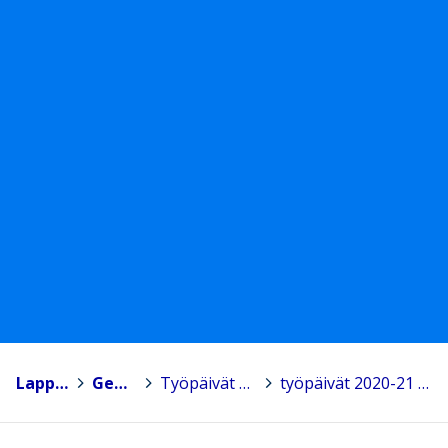
Lappajärvi
>
Geolukio
>
Työpäivät 2020-2021
>
työpäivät 2020-21 uusi.jpg