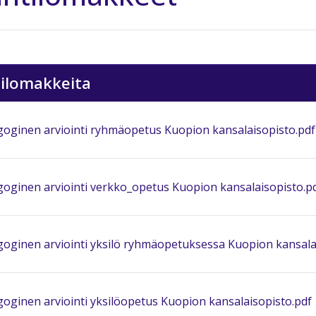
tilomakkeita
oginen arviointi ryhmäopetus Kuopion kansalaisopisto.pdf
oginen arviointi verkko_opetus Kuopion kansalaisopisto.p
oginen arviointi yksilö ryhmäopetuksessa Kuopion kansala
oginen arviointi yksilöopetus Kuopion kansalaisopisto.pdf