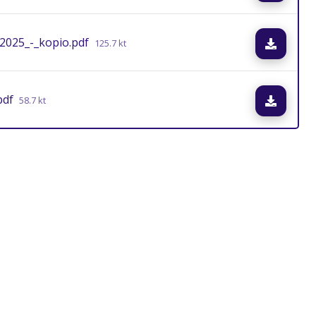
2025_-_kopio.pdf
Lataa
125.7 kt
pdf
Lataa
58.7 kt