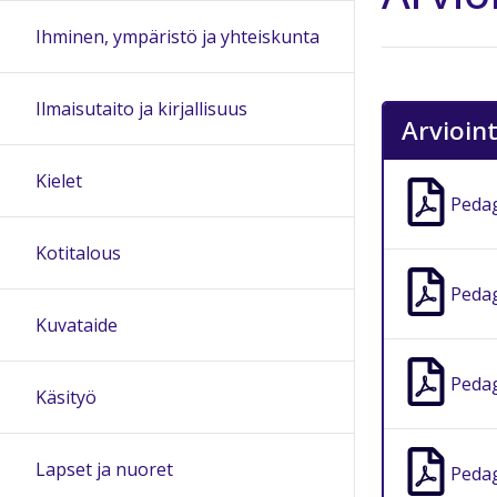
Ihminen, ympäristö ja yhteiskunta
Ilmaisutaito ja kirjallisuus
Arvioin
Kielet
Pedag
Kotitalous
Pedag
Kuvataide
Pedag
Käsityö
Lapset ja nuoret
Pedag