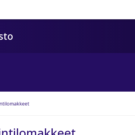
sto
intilomakkeet
intilomakkeet