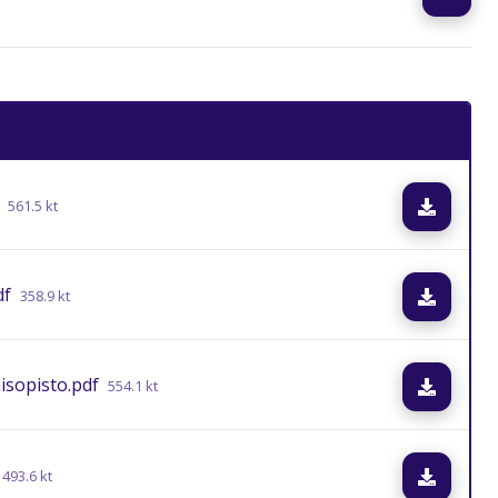
Lataa
561.5 kt
df
Lataa
358.9 kt
isopisto.pdf
Lataa
554.1 kt
Lataa
493.6 kt