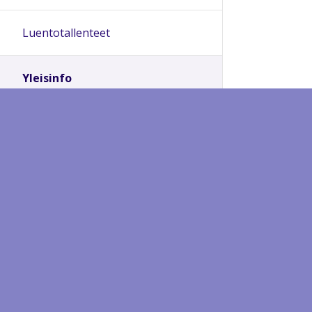
Luentotallenteet
Yleisinfo
Opintopisteiden ja
osaamismerkkien suorittaminen
Etäopiskelu Kuopion
kansalaisopistossa
Kuopion kansalaisopiston
maaseutualueet
Arviointilomakkeet
Sähköinen opettajainhuone