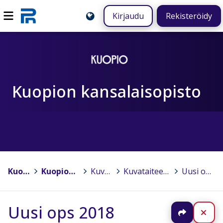
Kirjaudu
Rekisteröidy
Kuopion kansalaisopisto
Kuopio
>
Kuopion kansalaisopisto
>
Kuvataide
>
Kuvataiteen opetussuunnitelma
>
Uusi ops 2018
Uusi ops 2018
Jaa
Sul