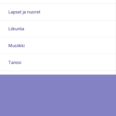
Lapset ja nuoret
Liikunta
Musiikki
Tanssi
Terveys ja hyvinvointi
Tietotekniikka
Aikuisten perusopetus