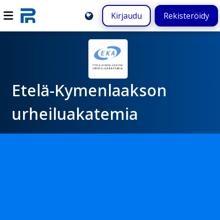
Kirjaudu
Rekisteröidy
Etelä-Kymenlaakson
urheiluakatemia