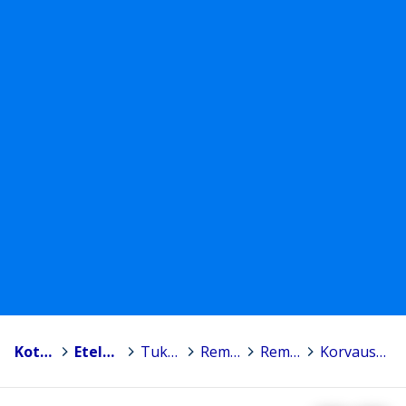
Kotka
>
Etelä-Kymenlaakson urheiluakatemia
>
Tukipalvelut
>
Remonttiryhmä
>
Remonttiryhmä
>
Korvaushakemus.pdf