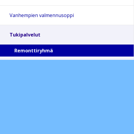
Vanhempien valmennusoppi
Tukipalvelut
Remonttiryhmä
Lääkäripalvelut
Kuntosalipalvelut
Seminaarit-koulutukset-juhlat
Blogit
Janne Silanderin -muistopalkinto ja EKA Hall of Fame