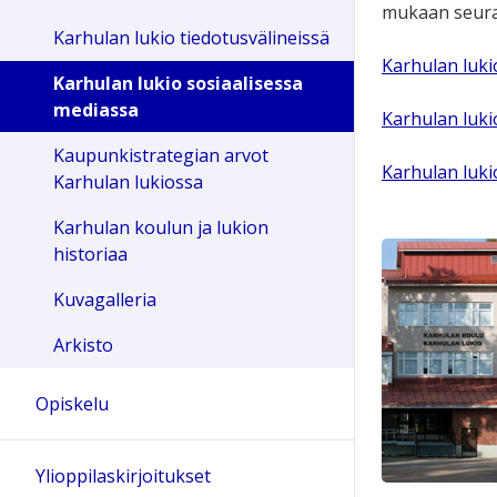
mukaan seura
Karhulan lukio tiedotusvälineissä
Karhulan luk
Karhulan lukio sosiaalisessa
mediassa
Karhulan luki
Kaupunkistrategian arvot
Karhulan luki
Karhulan lukiossa
Karhulan koulun ja lukion
historiaa
Kuvagalleria
Arkisto
Opiskelu
Ylioppilaskirjoitukset