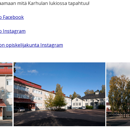
amaan mitä Karhulan lukiossa tapahtuu!
io Facebook
o Instagram
on opiskelijakunta Instagram