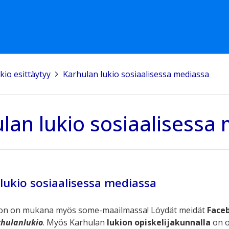
kio esittäytyy
>
Karhulan lukio sosiaalisessa mediassa
lan lukio sosiaalisessa
lukio sosiaalisessa mediassa
ion on mukana myös some-maailmassa! Löydät meidät
Face
hulanlukio
. Myös Karhulan
lukion opiskelijakunnalla
on o