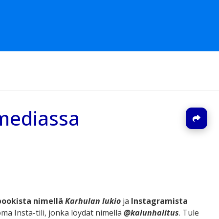
 mediassa
J
bookista nimellä
Karhulan lukio
ja
Instagramista
ma Insta-tili, jonka löydät nimellä
@
kalunhalitus
.
Tule