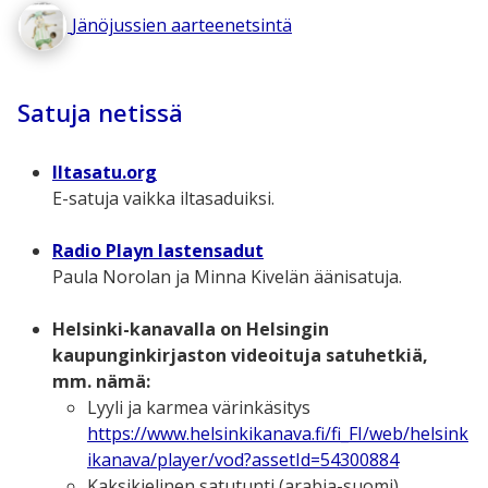
Jänöjussien aarteenetsintä
Satuja netissä
Iltasatu.org
E-satuja vaikka iltasaduiksi.
Radio Playn lastensadut
Paula Norolan ja Minna Kivelän äänisatuja.
Helsinki-kanavalla on Helsingin
kaupunginkirjaston videoituja satuhetkiä,
mm. nämä:
Lyyli ja karmea värinkäsitys
https://www.helsinkikanava.fi/fi_FI/web/helsink
ikanava/player/vod?assetId=54300884
Kaksikielinen satutunti (arabia-suomi)