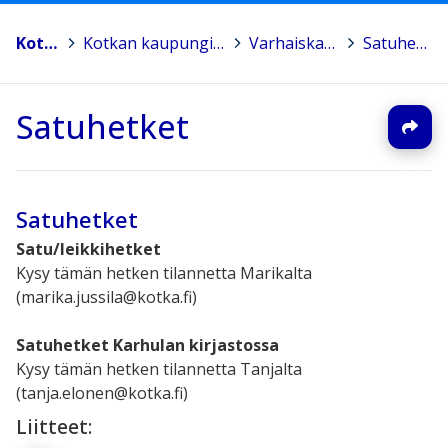
Kotka
>
Kotkan kaupunginkirjasto
>
Varhaiskasvatus
>
Satuhetket
Satuhetket
Satuhetket
Satu/leikkihetket
Kysy tämän hetken tilannetta Marikalta
(marika.jussila@kotka.fi)
Satuhetket Karhulan kirjastossa
Kysy tämän hetken tilannetta Tanjalta
(tanja.elonen@kotka.fi)
Liitteet: