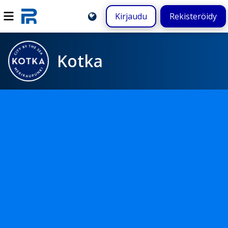
Kirjaudu
Rekisteröidy
Kotka