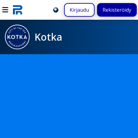
Kirjaudu
Rekisteröidy
Kotka