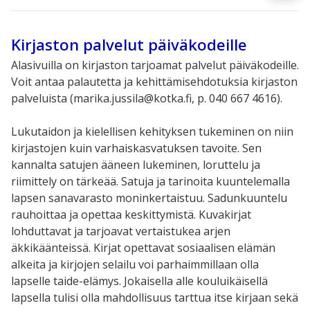
Kirjaston palvelut päiväkodeille
Alasivuilla on kirjaston tarjoamat palvelut päiväkodeille.
Voit antaa palautetta ja kehittämisehdotuksia kirjaston
palveluista (marika.jussila@kotka.fi, p. 040 667 4616).
Lukutaidon ja kielellisen kehityksen tukeminen on niin
kirjastojen kuin varhaiskasvatuksen tavoite. Sen
kannalta satujen ääneen lukeminen
, loruttelu ja
riimittely on tärkeää. Satuja ja tarinoita kuuntelemalla
l
apsen sanavarasto moninkertaistuu. Sadunkuuntelu
rauhoittaa ja opettaa keskittymistä. Kuvakirjat
lohduttavat ja tarjoavat verta
istukea arjen
äkkikäänteissä. Kirjat
opettavat sosiaalisen elämän
alkeita ja kirjojen selailu voi parhaimmi
llaan olla
lapselle taide-elämys
.
Jokaisella alle kouluikäisellä
lapsella tulisi olla mahdollisuus tarttua itse kirjaan sekä