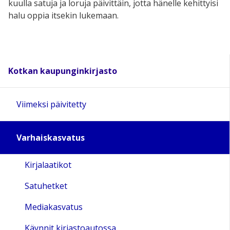
kuulla
satu
j
a
ja
loru
ja päivittäin, jotta hänelle
kehittyisi
halu oppia itsekin lukemaan.
Kotkan kaupunginkirjasto
Viimeksi päivitetty
Varhaiskasvatus
Kirjalaatikot
Satuhetket
Mediakasvatus
Käynnit kirjastoautossa