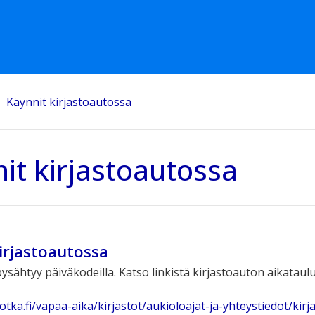
Käynnit kirjastoautossa
it kirjastoautossa
irjastoautossa
ysähtyy päiväkodeilla. Katso linkistä kirjastoauton aikataulu
otka.fi/vapaa-aika/kirjastot/aukioloajat-ja-yhteystiedot/kir