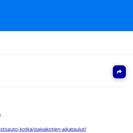
J
:
jastoauto-kotka/paivakotien-aikataulut/