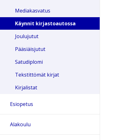
Mediakasvatus
Käynnit kirjastoautossa
Joulujutut
Pääsiäisjutut
Satudiplomi
Tekstittömät kirjat
Kirjalistat
Esiopetus
Alakoulu