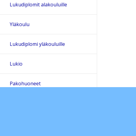
Lukudiplomit alakouluille
Yläkoulu
Lukudiplomi yläkouluille
Lukio
Pakohuoneet
Mitä miä lukisin?