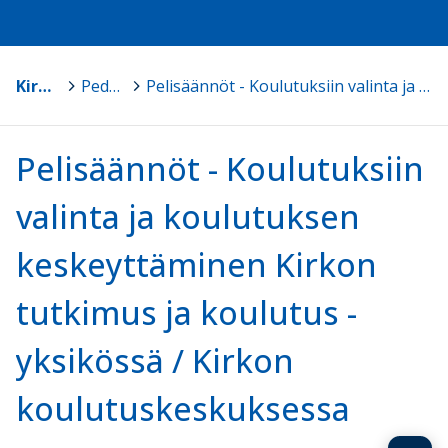
Kirkon koulutus - Suomen ev.lut. kirkko
>
Peda.net-ohjesivuja kouluttajille ja ylläpitäjille
>
Pelisäännöt - Koulutuksiin valinta ja koulutuksen keskeyttäminen Kirkon tutkimus ja koulutus -yksikössä / Kirkon koulutuskeskuksessa
Pelisäännöt - Koulutuksiin
valinta ja koulutuksen
keskeyttäminen Kirkon
tutkimus ja koulutus -
yksikössä / Kirkon
koulutuskeskuksessa