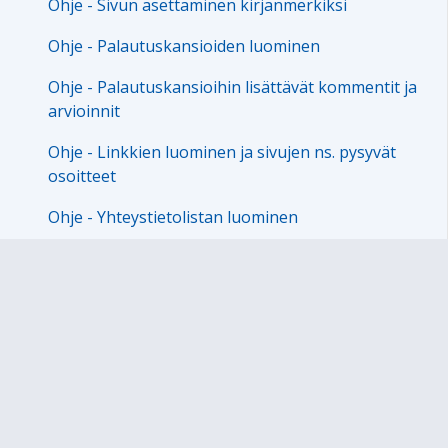
Ohje - Sivun asettaminen kirjanmerkiksi
Ohje - Palautuskansioiden luominen
Ohje - Palautuskansioihin lisättävät kommentit ja
arvioinnit
Ohje - Linkkien luominen ja sivujen ns. pysyvät
osoitteet
Ohje - Yhteystietolistan luominen
Ohje - Sivujen järjestyksen vaihtaminen
Ohje - Aineiston kopioiminen ja siirtäminen
Ohje - Vanhan sivuston kopioiminen uuden
sivuston pohjaksi
Peda.net-ohjevideoita