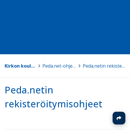
Kirkon koulutus - Suomen ev.lut. kirkko
>
Peda.net-ohjesivuja kouluttajille ja ylläpitäjille
>
Peda.netin rekisteröitymisohjeet
Peda.netin
rekisteröitymisohjeet