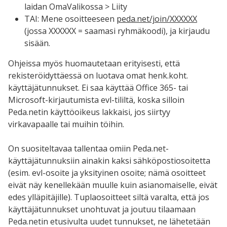
laidan OmaValikossa > Liity
TAI: Mene osoitteeseen
peda.net/join/XXXXXX
(jossa XXXXXX = saamasi ryhmäkoodi), ja kirjaudu
sisään.
Ohjeissa myös huomautetaan erityisesti, että
rekisteröidyttäessä on luotava omat henk.koht.
käyttäjätunnukset. Ei saa käyttää Office 365- tai
Microsoft-kirjautumista evl-tililtä, koska silloin
Peda.netin käyttöoikeus lakkaisi, jos siirtyy
virkavapaalle tai muihin töihin.
On suositeltavaa tallentaa omiin Peda.net-
käyttäjätunnuksiin ainakin kaksi sähköpostiosoitetta
(esim. evl-osoite ja yksityinen osoite; nämä osoitteet
eivät näy kenellekään muulle kuin asianomaiselle, eivät
edes ylläpitäjille). Tuplaosoitteet siltä varalta, että jos
käyttäjätunnukset unohtuvat ja joutuu tilaamaan
Peda.netin etusivulta uudet tunnukset, ne lähetetään