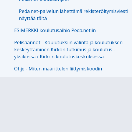
Peda.net-palvelun lähettämä rekisteröitymisviesti
näyttää tältä
ESIMERKKI koulutusaihio Peda.netiin
Pelisäännöt - Koulutuksiin valinta ja koulutuksen
keskeyttäminen Kirkon tutkimus ja koulutus -
yksikössä / Kirkon koulutuskeskuksessa
Ohje - Miten määrittelen liittymiskoodin
Ohje - Sivun asettaminen kirjanmerkiksi
Ohje - Palautuskansioiden luominen
Ohje - Palautuskansioihin lisättävät kommentit ja
arvioinnit
Ohje - Linkkien luominen ja sivujen ns. pysyvät
osoitteet