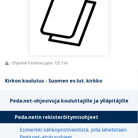
Ohjediat Pedanet.pptx 725.3 kt
Kirkon koulutus - Suomen ev.lut. kirkko
Peda.net-ohjesivuja kouluttajille ja ylläpitäjille
Peda.netin rekisteröitymisohjeet
Esimerkki sähköpostiviestistä, jolla lähetetään
Peda.net-aloitusohjeet