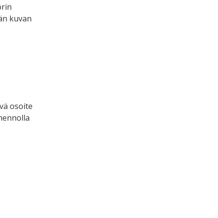
orin
nän kuvan
vä osoite
mennolla