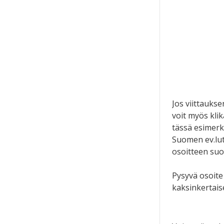
Jos viittauks
voit myös klik
tässä esimerk
Suomen ev.lut.
osoitteen su
Pysyvä osoite 
kaksinkertais