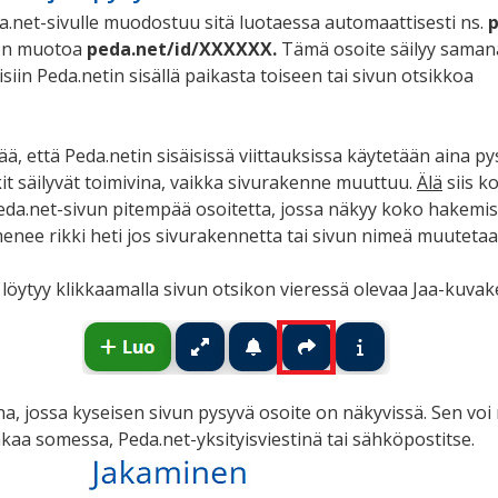
da.net-sivulle muodostuu sitä luotaessa automaattisesti ns.
 on muotoa
peda.net/id/XXXXXX.
Tämä osoite säilyy saman
äisiin Peda.netin sisällä paikasta toiseen tai sivun otsikkoa
ää, että Peda.netin sisäisissä viittauksissa käytetään aina py
nkit säilyvät toimivina, vaikka sivurakenne muuttuu.
Älä
siis k
 Peda.net-sivun pitempää osoitetta, jossa näkyy koko hakemi
 menee rikki heti jos sivurakennetta tai sivun nimeä muutetaa
 löytyy klikkaamalla sivun otsikon vieressä olevaa Jaa-kuvak
a, jossa kyseisen sivun pysyvä osoite on näkyvissä. Sen voi 
akaa somessa, Peda.net-yksityisviestinä tai sähköpostitse.