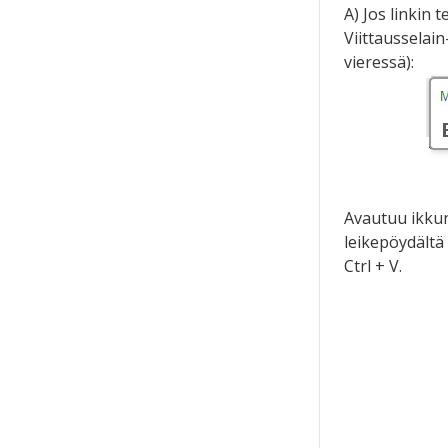
A) Jos linkin 
Viittausselai
vieressä):
Avautuu ikkun
leikepöydältä
Ctrl + V.