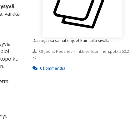
pysyvä
a, vaikka
Diasarjassa samat ohjeet kuin tällä sivulla.
syviä
opioi
Ohjediat Pedanet – linkkien luominen.pptx 260.2
kt
stopolku:
n.
0 kommenttia
etta:
nyt