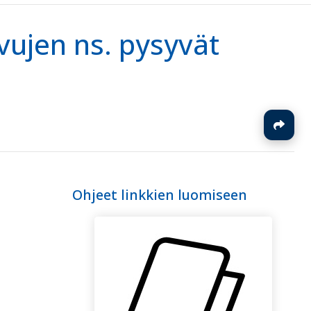
ivujen ns. pysyvät
J
Ohjeet linkkien luomiseen