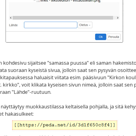
en kohdesivu sijaitsee "samassa puussa" eli saman hakemisto
ata suoraan kyseistä sivua, jolloin saat sen pysyvän osoittee
kitapauksessa haluaisit viitata esim. pääsivuun "Kirkon koul
 kirkko", voit klikata kyseisen sivun nimeä, jolloin saat sen
oraan "Lähde"-ruutuun.
näyttäytyy muokkaustilassa keltaisella pohjalla, ja sitä kehy
et hakasulkeet: