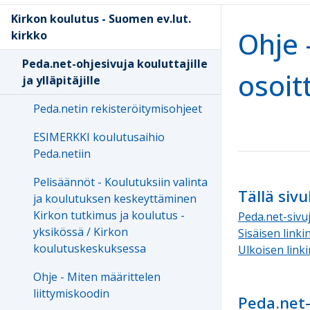
Kirkon koulutus - Suomen ev.lut.
Ohje 
kirkko
Peda.net-ohjesivuja kouluttajille
osoit
ja ylläpitäjille
Peda.netin rekisteröitymisohjeet
ESIMERKKI koulutusaihio
Peda.netiin
Pelisäännöt - Koulutuksiin valinta
Tällä sivu
ja koulutuksen keskeyttäminen
Kirkon tutkimus ja koulutus -
Peda.net-sivu
yksikössä / Kirkon
Sisäisen link
koulutuskeskuksessa
Ulkoisen link
Ohje - Miten määrittelen
liittymiskoodin
Peda.net-