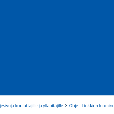
sivuja kouluttajille ja ylläpitäjille
>
Ohje - Linkkien luomine