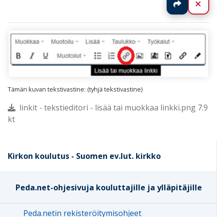
Jaa
Sul
Tämän kuvan tekstivastine: (tyhjä tekstivastine)
linkit - tekstieditori - lisää tai muokkaa linkki.png 7.9
kt
Kirkon koulutus - Suomen ev.lut. kirkko
Peda.net-ohjesivuja kouluttajille ja ylläpitäjille
Peda.netin rekisteröitymisohjeet