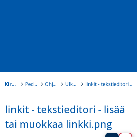
Kirkon koulutus - Suomen ev.lut. kirkko
>
Peda.net-ohjesivuja kouluttajille ja ylläpitäjille
>
Ohje - Linkkien luominen ja sivujen ns. pysyvät osoitteet
>
Ulkoisen linkin luominen
>
linkit - tekstieditori - lisää tai muokkaa linkki.png
linkit - tekstieditori - lisää
tai muokkaa linkki.png