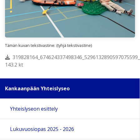
Tämän kuvan tekstivastine: (tyhjä tekstivastine)
319828164_674624337498346_5296132890597075599_
143.2 kt
Kankaanpään Yhteislyseo
Yhteislyseon esittely
Lukuvuosiopas 2025 - 2026