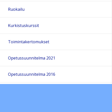
Ruokailu
Kurkistuskurssit
Toimintakertomukset
Opetussuunnitelma 2021
Opetussuunnitelma 2016
Hankkeet
Yhteislyseon eettiset ohjeet ja järjestyssäännöt