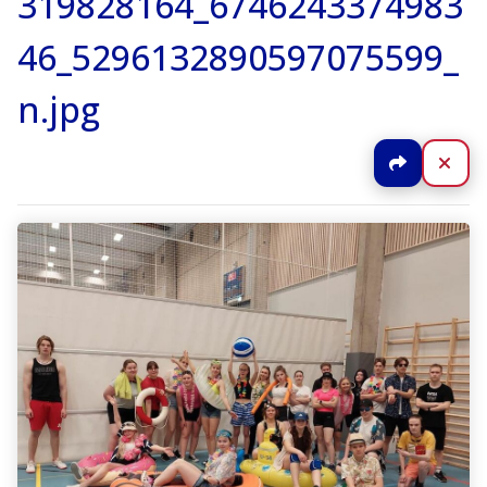
319828164_6746243374983
46_5296132890597075599_
n.jpg
Jaa
Sul