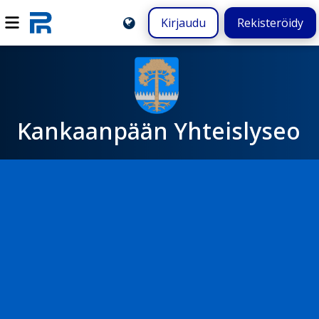
Kirjaudu
Rekisteröidy
Kankaanpään Yhteislyseo