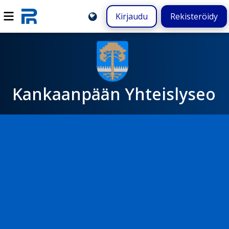
Kirjaudu
Rekisteröidy
Kankaanpään Yhteislyseo