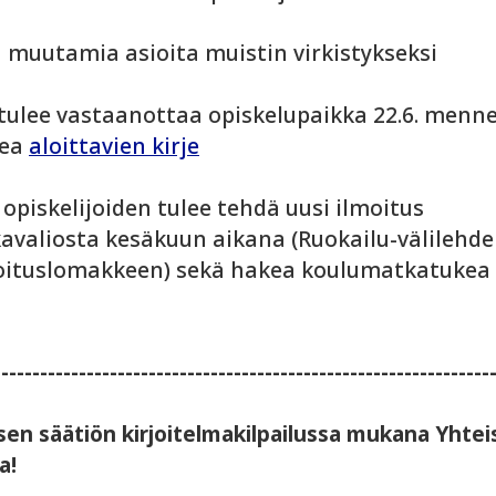
ä muutamia asioita muistin virkistykseksi
 tulee vastaanottaa opiskelupaikka 22.6. menne
kea
aloittavien kirje
 opiskelijoiden tulee
tehdä uusi ilmoitus
kavaliosta kesäkuun aikana (Ruokailu-välilehde
oituslomakkeen) sekä hakea koulumatkatukea 
----------------------------------------------------------------
sen säätiön kirjoitelmakilpailussa mukana Yhtei
a!