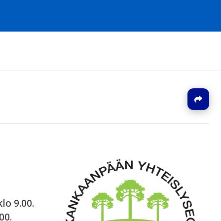
J
lo 9.00.
00.