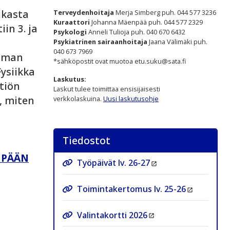
ikasta
Terveydenhoitaja
Merja Simberg puh. 044 577 3236
Kuraattori
Johanna Mäenpää puh. 044 577 2329
in 3. ja
Psykologi
Anneli Tulioja puh. 040 670 6432
Psykiatrinen sairaanhoitaja
Jaana Välimäki puh.
040 673 7969
elman
*sähköpostit ovat muotoa etu.suku@sata.fi
Fysiikka
Laskutus:
tiön
Laskut tulee toimittaa ensisijaisesti
, miten
verkkolaskuina.
Uusi laskutusohje
Tiedostot
NPÄÄN
Työpäivät lv. 26-27
Toimintakertomus lv. 25-26
Valintakortti 2026