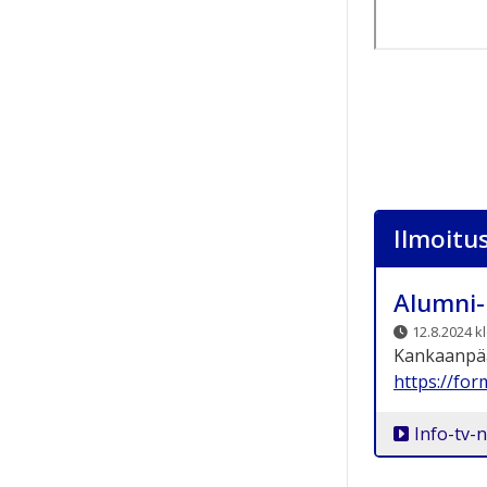
Ilmoitu
Alumni-
12.8.2024 k
Kankaanpään
https://fo
Info-tv-