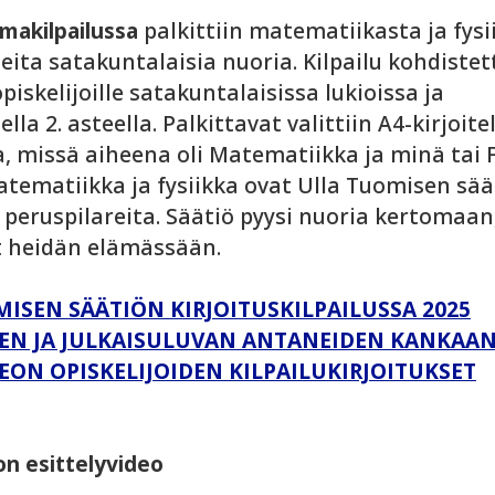
lmakilpailussa
palkittiin matematiikasta ja fysi
ita satakuntalaisia nuoria. Kilpailu kohdistetti
piskelijoille satakuntalaisissa lukioissa ja
lla 2. asteella. Palkittavat valittiin A4-kirjoit
a, missä aiheena oli Matematiikka ja minä tai 
atematiikka ja fysiikka ovat Ulla Tuomisen sää
peruspilareita. Säätiö pyysi nuoria kertomaan
t heidän elämässään.
ISEN SÄÄTIÖN KIRJOITUSKILPAILUSSA 2025
JEN JA JULKAISULUVAN ANTANEIDEN KANKAA
EON OPISKELIJOIDEN KILPAILUKIRJOITUKSET
on esittelyvideo