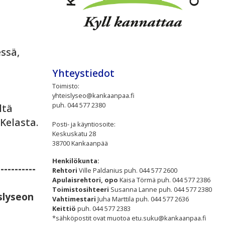
ssä,
Yhteystiedot
Toimisto:
yhteislyseo@kankaanpaa.fi
puh. 044 577 2380
ltä
Kelasta.
Posti- ja käyntiosoite:
Keskuskatu 28
38700 Kankaanpää
Henkilökunta:
-----------
Rehtori
Ville Paldanius puh. 044 577 2600
Apulaisrehtori, opo
Kaisa Törmä puh. 044 577 2386
Toimistosihteeri
Susanna Lanne puh. 044 577 2380
slyseon
Vahtimestari
Juha Marttila puh. 044 577 2636
Keittiö
puh.
044 577 2383
*sähköpostit ovat muotoa etu.suku@kankaanpaa.fi