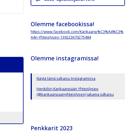
Olemme facebookissa!
https://www.facebook.com/Kankaanp%C3%A4%C3%
A4n-Yhteislyseo-139223670275484
Olemme instagramissa!
Näytä tämä julkaisu Instagramissa
Henkilön Kankaanpään Yhteislyseo
(@kankaanpaanyhteislyseo) jakama julkaisu
Penkkarit 2023