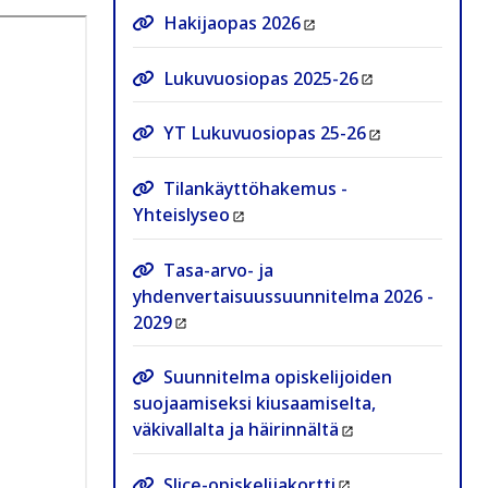
Hakijaopas 2026
Lukuvuosiopas 2025-26
YT Lukuvuosiopas 25-26
Tilankäyttöhakemus -
Yhteislyseo
Tasa-arvo- ja
yhdenvertaisuussuunnitelma 2026 -
2029
Suunnitelma opiskelijoiden
suojaamiseksi kiusaamiselta,
väkivallalta ja häirinnältä
Slice-opiskelijakortti