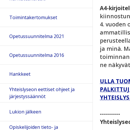
A4-kirjoite
kiinnostune
Toimintakertomukset
4. vuoden o
ammatillise
Opetussuunnitelma 2021
perusteell
ja minä. M
Opetussuunnitelma 2016
toiminnan 
ne näkyvä
Hankkeet
ULLA TUOM
PALKITTU
Yhteislyseon eettiset ohjeet ja
järjestyssäännöt
YHTEISLYS
Lukion jälkeen
----------
Yhteislyse
Opiskelijoiden tieto- ja