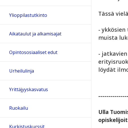
Tässä viel
Ylioppilastutkinto
- ykkösien
Aikataulut ja alkamisajat
muista lu
Opintososiaaliset edut
- jatkavien
erityisruo
löydät ilm
Urheilulinja
Yrittäjyyskasvatus
--------------
Ruokailu
Ulla Tuomi
opiskelijoit
Kurkistuskurssit