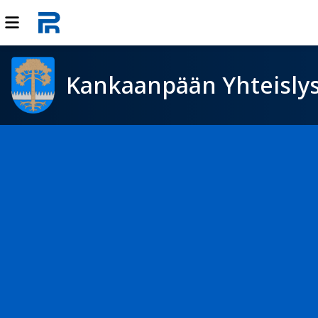
Kankaanpään Yhteisly