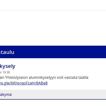
staulu
kysely
lo 19.38
 Yhteislyseon alumnikyselyyn voit vastata täällä:
rms.gle/6KhsrqoFzaHr8ABe8
näkymä