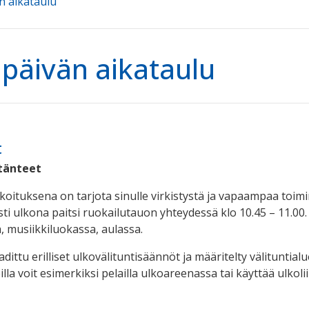
n aikataulu
päivän aikataulu
t
tänteet
rkoituksena on tarjota sinulle virkistystä ja vapaampaa toim
i ulkona paitsi ruokailutauon yhteydessä klo 10.45 – 11.00. 
a, musiikkiluokassa, aulassa.
adittu erilliset ulkovälituntisäännöt ja määritelty välituntial
lla voit esimerkiksi pelailla ulkoareenassa tai käyttää ulkoli