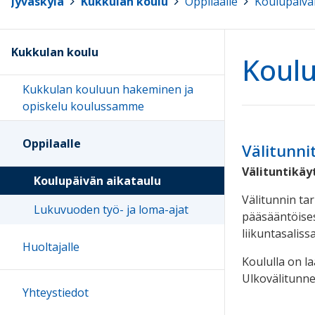
Jyväskylä
>
Kukkulan koulu
>
Oppilaalle
>
Koulupäivä
Kukkulan koulu
Koulu
Kukkulan kouluun hakeminen ja
opiskelu koulussamme
Oppilaalle
Välitunni
Välituntikäy
Koulupäivän aikataulu
Välitunnin ta
Lukuvuoden työ- ja loma-ajat
pääsääntöisest
liikuntasaliss
Huoltajalle
Koululla on la
Ulkovälitunnei
Yhteystiedot