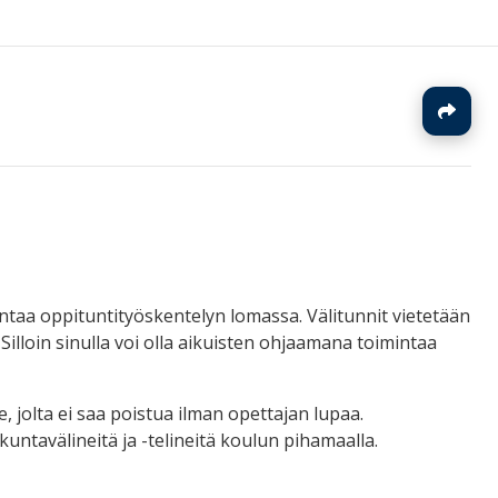
J
intaa oppituntityöskentelyn lomassa. Välitunnit vietetään
Silloin sinulla voi olla aikuisten ohjaamana toimintaa
ue, jolta ei saa poistua ilman opettajan lupaa.
ikuntavälineitä ja -telineitä koulun pihamaalla.