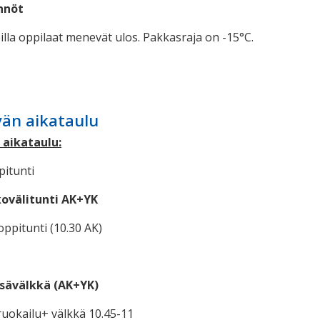
nnöt
illa oppilaat menevät ulos. Pakkasraja on -15°C.
än aikataulu
 aikataulu:
pitunti
lkovälitunti AK+YK
oppitunti (10.30 AK)
sisävälkkä (AK+YK)
ruokailu+ välkkä 10.45-11