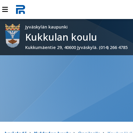
Jyväskylän kaupunki
Kukkulan koulu
Kukkumäentie 29, 40600 Jyväskylä. (014) 266 4785