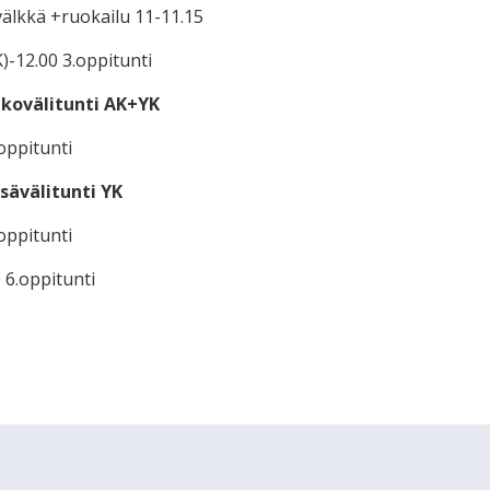
välkkä +ruokailu 11-11.15
)-12.00 3.oppitunti
ulkovälitunti AK+YK
oppitunti
isävälitunti YK
oppitunti
0 6.oppitunti
lläpidolle