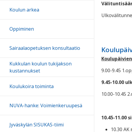
Välituntisää
Koulun arkea
Ulkovälitunne
Oppiminen
Sairaalaopetuksen konsultaatio
Koulupäiv
Koulupäivien
Kukkulan koulun tukijakson
9.00-9.45 1.op
kustannukset
9.45-10.00 u
Koulukoira toiminta
10.00-10.45 2.
NUVA-hanke: Voimienkeruupesä
10.45-11.00 
Jyväskylän SISUKAS-tiimi
10.30 AK 