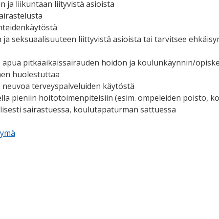
 ja liikuntaan liityvistä asioista
airastelusta
hteidenkäytöstä
ja seksuaalisuuteen liittyvistä asioista tai tarvitsee ehkäi
e apua pitkäaikaissairauden hoidon ja koulunkäynnin/opisk
nen huolestuttaa
e neuvoa terveyspalveluiden käytöstä
lla pieniin hoitotoimenpiteisiin (esim. ompeleiden poisto, 
llisesti sairastuessa, koulutapaturman sattuessa
kymä