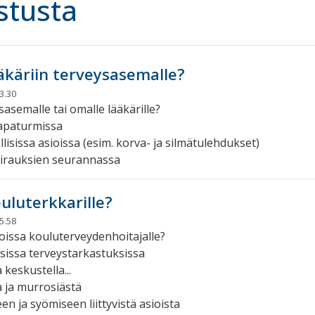
stusta
ääkäriin terveysasemalle?
3.30
sasemalle tai omalle lääkärille?
tapaturmissa
lisissa asioissa (esim. korva- ja silmätulehdukset)
airauksien seurannassa
ouluterkkarille?
5.58
ioissa kouluterveydenhoitajalle?
issa terveystarkastuksissa
 keskustella...
 ja murrosiästä
n ja syömiseen liittyvistä asioista