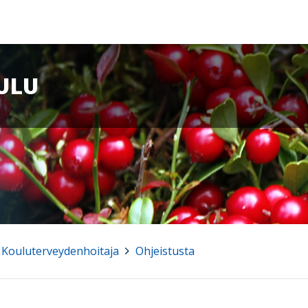
ULU
Kouluterveydenhoitaja
>
Ohjeistusta