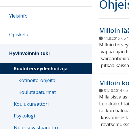
Ohjei
Yleisinfo
Milloin l
Opiskelu
11.8.2015 klo 1
Milloin tervey
-vapaa-ajan 
Hyvinvoinnin tuki
-sairaanhoidol
-pitkäaikaiss
Kouluterveydenhoitaja
Kotihoito-ohjeita
Milloin k
31.10.2014 klo 
Koulutapaturmat
Millaisissa as
Luokkakohtais
Koulukuraattori
tai kun haluaa
Psykologi
-kasvamisesta
-ravitsemuksee
Nuorisovastaanotto