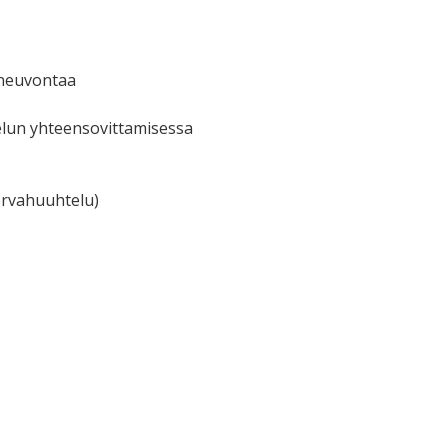
syneuvontaa
elun yhteensovittamisessa
korvahuuhtelu)