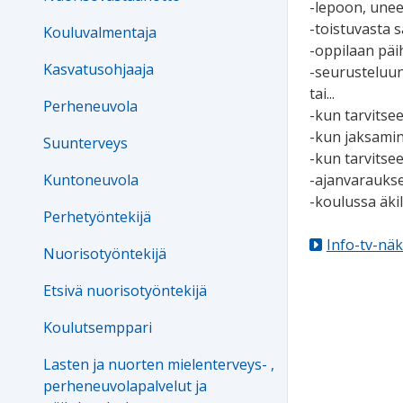
-lepoon, uneen
-toistuvasta s
Kouluvalmentaja
-oppilaan päi
Kasvatusohjaaja
-seurusteluun 
tai...
Perheneuvola
-kun tarvitse
-kun jaksami
Suunterveys
-kun tarvitse
Kuntoneuvola
-ajanvaraukse
-koulussa äki
Perhetyöntekijä
Info-tv-nä
Nuorisotyöntekijä
Etsivä nuorisotyöntekijä
Koulutsemppari
Lasten ja nuorten mielenterveys- ,
perheneuvolapalvelut ja