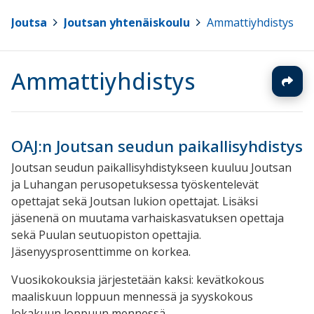
Joutsa
>
Joutsan yhtenäiskoulu
>
Ammattiyhdistys
Ammattiyhdistys
OAJ:n Joutsan seudun paikallisyhdistys
Joutsan seudun paikallisyhdistykseen kuuluu Joutsan
ja Luhangan perusopetuksessa työskentelevät
opettajat sekä Joutsan lukion opettajat. Lisäksi
jäsenenä on muutama varhaiskasvatuksen opettaja
sekä Puulan seutuopiston opettajia.
Jäsenyysprosenttimme on korkea.
Vuosikokouksia järjestetään kaksi: kevätkokous
maaliskuun loppuun mennessä ja syyskokous
lokakuun loppuun mennessä.