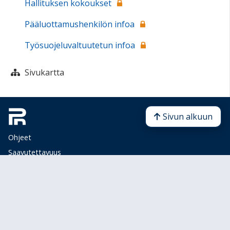
Hallituksen kokoukset
Pääluottamushenkilön infoa
Työsuojeluvaltuutetun infoa
Sivukartta
Sivun alkuun
Ohjeet
Saavutettavuus
Yksityisyydensuoja
Lähetä palautetta Peda.net-ylläpidolle
Ilmoita asiaton sisältö
Tämän sivun lisenssi
Peda.net-yleislisenssi