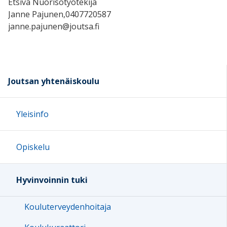
Etsivä Nuorisotyötekijä
Janne Pajunen,0407720587
janne.pajunen@joutsa.fi
Joutsan yhtenäiskoulu
Yleisinfo
Opiskelu
Hyvinvoinnin tuki
Kouluterveydenhoitaja