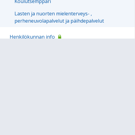
Koulutsemppari
Lasten ja nuorten mielenterveys- ,
perheneuvolapalvelut ja päihdepalvelut
Henkilökunnan info
Ammattiyhdistys
Sivun alkuun
Ohjeet
Saavutettavuus
Yksityisyydensuoja