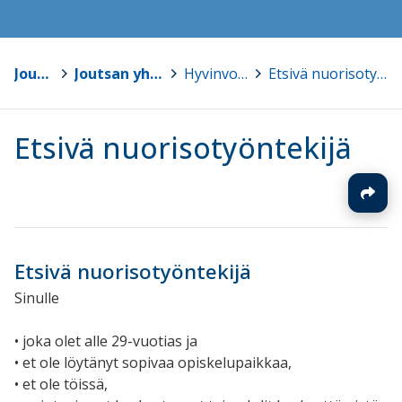
Joutsa
>
Joutsan yhtenäiskoulu
>
Hyvinvoinnin tuki
>
Etsivä nuorisotyöntekijä
Etsivä nuorisotyöntekijä
Etsivä nuorisotyöntekijä
Sinulle
• joka olet alle 29-vuotias ja
• et ole löytänyt sopivaa opiskelupaikkaa,
• et ole töissä,