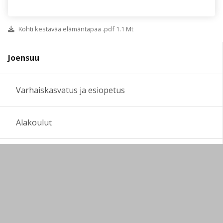
Kohti kestävää elämäntapaa .pdf 1.1 Mt
Joensuu
Varhaiskasvatus ja esiopetus
Alakoulut
Yläkoulut
Yhtenäiset peruskoulut
Lukiot