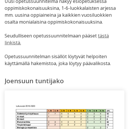
Uusi opetussuunnitelma näkyy esiopetuksessa
oppimiskokonaisuuksina, 1-6-luokkalaisten arjessa
mm. uusina oppiaineina ja kaikkien vuosiluokkien
osalta monialaisina oppimiskokonaisuuksina.
Seudulliseen opetussuunnitelmaan pääset
tästä
linkistä.
Opetussuunnitelman sisällöt löytyvät helpoiten
käyttämällä hakemistoa, joka löytyy päävalikosta.
Joensuun tuntijako