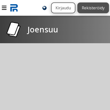
Kirjaudu
Rekisteröidy
Joensuu