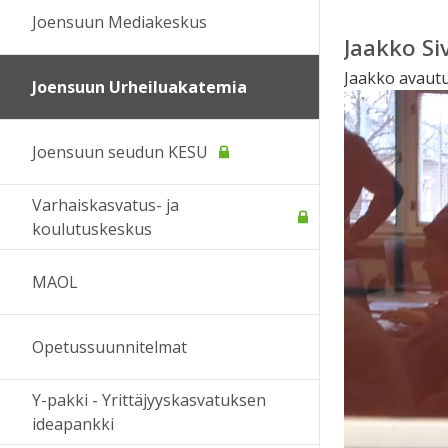
Joensuun Mediakeskus
Jaakko Si
Jaakko avautu
Joensuun Urheiluakatemia
Joensuun seudun KESU
Varhaiskasvatus- ja
koulutuskeskus
MAOL
Opetussuunnitelmat
Y-pakki - Yrittäjyyskasvatuksen
ideapankki