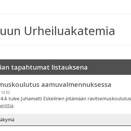
uun Urheiluakatemia
an tapahtumat listauksena
emuskoulutus aamuvalmennuksessa
 12.52
4.4. tulee Juhamatti Eskelinen pitämään ravitsemuskoulutus
enttia
näkymä