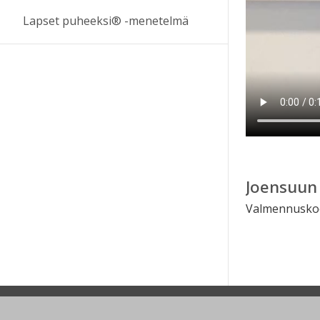
Lapset puheeksi® -menetelmä
Joensuun 
Valmennuskoor
Ohjeet
Lähetä palautetta Peda.net-y