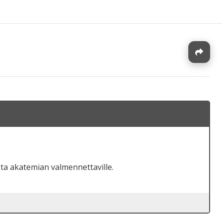
J
ta akatemian valmennettaville.