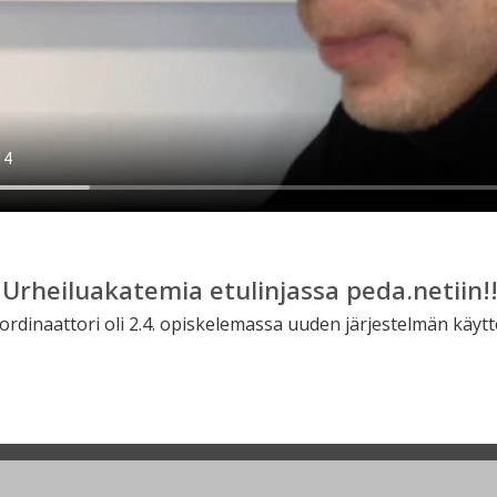
Urheiluakatemia etulinjassa peda.netiin!
dinaattori oli 2.4. opiskelemassa uuden järjestelmän käytt
lläpidolle