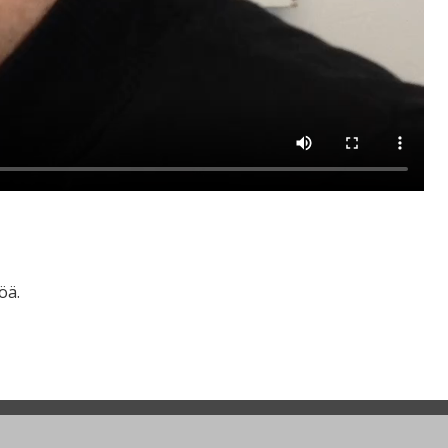
!
öä.