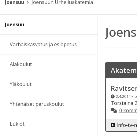
Joensuu
>
Joensuun Urheiluakatemia
Joensuu
Joens
Varhaiskasvatus ja esiopetus
Alakoulut
Akatemi
Yläkoulut
Ravits
2.4.2014 klo
Torstaina 2
Yhtenäiset peruskoulut
0 komm
Lukiot
Info-tv-