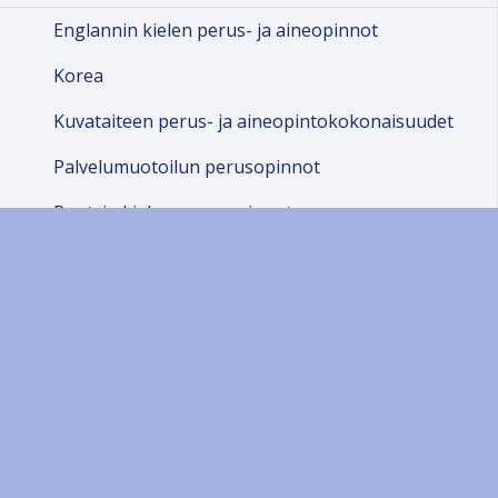
Englannin kielen perus- ja aineopinnot
Korea
Kuvataiteen perus- ja aineopintokokonaisuudet
Palvelumuotoilun perusopinnot
Ruotsin kielen perusopinnot
Tietojohtaminen
Tietojohtamisen perusteet kevät 2023
Tietojohtamisen perusteet kevät 2022
Tietointensiivinen palvelutoiminta 2025
Tanssipedagogiikka
Heprea