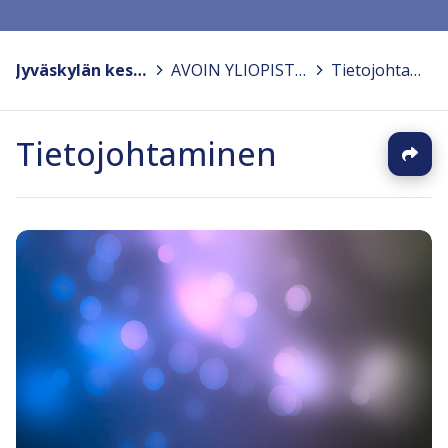
Jyväskylän kesäyliopisto
>
AVOIN YLIOPISTO-OPETUS
>
Tietojohtaminen
Tietojohtaminen