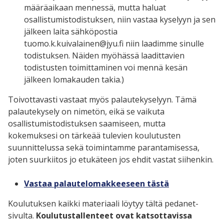
määräaikaan mennessä, mutta haluat
osallistumistodistuksen, niin vastaa kyselyyn ja sen
jälkeen laita sähköpostia
tuomo.k.kuivalainen@jyu.fi niin laadimme sinulle
todistuksen. Näiden myöhässä laadittavien
todistusten toimittaminen voi mennä kesän
jälkeen lomakauden takia.)
Toivottavasti vastaat myös palautekyselyyn. Tämä
palautekysely on nimetön, eikä se vaikuta
osallistumistodistuksen saamiseen, mutta
kokemuksesi on tärkeää tulevien koulutusten
suunnittelussa sekä toimintamme parantamisessa,
joten suurkiitos jo etukäteen jos ehdit vastat siihenkin.
Vastaa palautelomakkeeseen tästä
Koulutuksen kaikki materiaali löytyy tältä pedanet-
sivulta.
Koulutustallenteet ovat katsottavissa