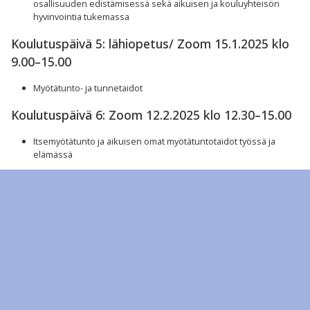
osallisuuden edistämisessä sekä aikuisen ja kouluyhteisön
hyvinvointia tukemassa
Koulutuspäivä 5: lähiopetus/ Zoom 15.1.2025 klo
9.00–15.00
Myötätunto- ja tunnetaidot
Koulutuspäivä 6: Zoom 12.2.2025 klo 12.30–15.00
Itsemyötätunto ja aikuisen omat myötätuntotaidot työssä ja
elämässä
Koulutuspäivä 7: lähiopetus/ Zoom 12.3.2025 klo
9.00-15.00
Itsensä johtamisen taidot ja ratkaisukeskeinen ajattelu
Koulutuspäivä 8: Zoom 9.4.2025 klo 12.30–15.00
Aikuisen vastuullinen oman hyvinvoinnin ja työhyvinvoinnin
johtaminen