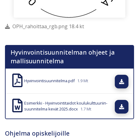
OPH_rahoittaa_rgb.png 18.4 kt
Hyvinvointisuunnitelman ohjeet ja
mallisuunnitelma
Hyvinvointisuunnitelma.pdf
1.9 Mt
Lataa
Esimerkki - Hyvinvointitaidot koulukulttuuriin-
Lataa
suunnitelma kevät 2025.docx
1.7 Mt
Ohjelma opiskelijoille