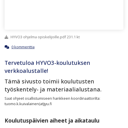
HYVO3 ohjelma opiskelijoille.pdf 231.1 kt
0 kommenttia
Tervetuloa HYVO3-koulutuksen
verkkoalustalle!
Tämä sivusto toimii koulutusten
työskentely- ja materiaalialustana.
Saat ohjeet osallistumiseen hankkeen koordinaattorilta:
tuomo.k.kuivalainen(at)jyu.fi
Koulutuspäivien aiheet ja aikataulu