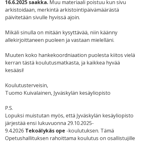
16.6.2025 saakka.
Muu materiaali poistuu kun sivu
arkistoidaan, merkintä arkistointipäivämäärästä
päivitetään sivulle hyvissä ajoin.
Mikäli sinulla on mitään kysyttävää, niin käänny
allekirjoittaneen puoleen ja vastaan mielelläni.
Muuten koko hankekoordniaation puolesta kiitos vielä
kerran tästä koulutusmatkasta, ja kaikkea hyvää
kesääsi!
Koulutusterveisin,
Tuomo Kuivalainen, Jyväskylän kesäyliopisto
P.S.
Lopuksi muistutan myös, että Jyväskylän kesäyliopisto
järjestää ensi lukuvuonna 29.10.2025-
9.4.2026
Tekoälykäs ope
-koulutuksen. Tämä
Opetushallituksen rahoittama koulutus on osallistujille