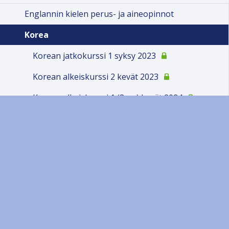
Englannin kielen perus- ja aineopinnot
Korea
Korean jatkokurssi 1 syksy 2023
Korean alkeiskurssi 2 kevät 2023
Korean alkeiskurssi 1 (3 op) kevät 2024
Kuvataiteen perus- ja aineopintokokonaisuudet
Palvelumuotoilun perusopinnot
Ruotsin kielen perusopinnot
Tietojohtaminen
Tanssipedagogiikka
Heprea