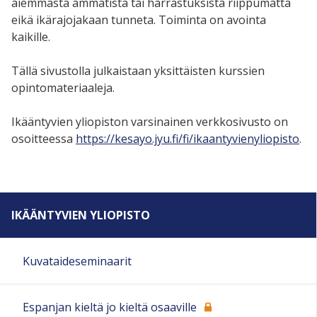
aiemmasta ammatista tai harrastuksista riippumatta
eikä ikärajojakaan tunneta. Toiminta on avointa
kaikille.
Tällä sivustolla julkaistaan yksittäisten kurssien
opintomateriaaleja.
Ikääntyvien yliopiston varsinainen verkkosivusto on
osoitteessa
https://kesayo.jyu.fi/fi/ikaantyvienyliopisto
.
IKÄÄNTYVIEN YLIOPISTO
Kuvataideseminaarit
Espanjan kieltä jo kieltä osaaville