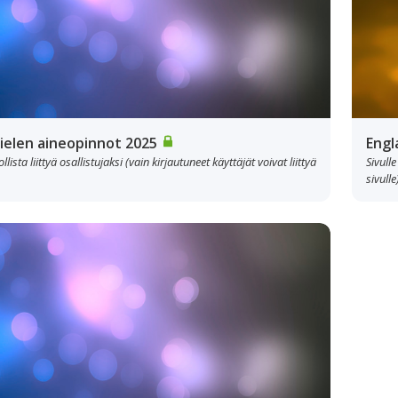
kielen aineopinnot 2025
Engl
lista liittyä osallistujaksi (vain kirjautuneet käyttäjät voivat liittyä
Sivulle
sivulle