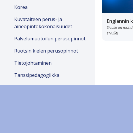
Korea
Kuvataiteen perus- ja
Englannin 
aineopintokokonaisuudet
Sivulle on mahdol
sivulle)
Palvelumuotoilun perusopinnot
Ruotsin kielen perusopinnot
Tietojohtaminen
Tanssipedagogiikka
Heprea
HANKKEET
NORDPLUS ADULT PROJECTS 2020-
2023