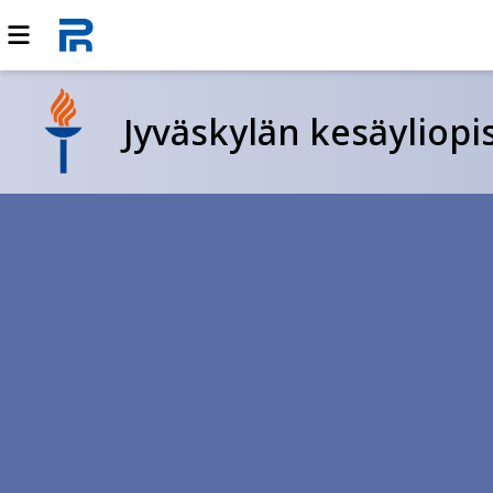
Jyväskylän kesäyliopi