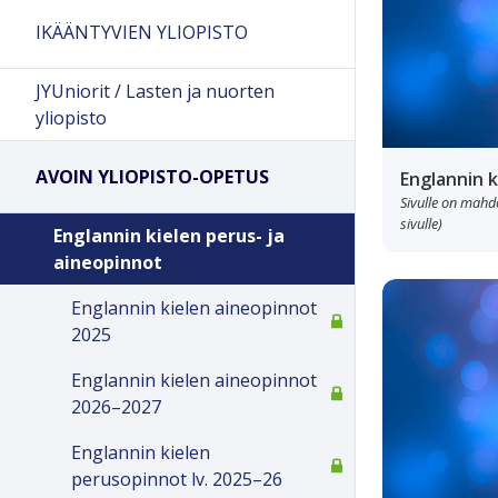
IKÄÄNTYVIEN YLIOPISTO
JYUniorit / Lasten ja nuorten
yliopisto
AVOIN YLIOPISTO-OPETUS
Englannin 
Sivulle on mahdol
sivulle)
Englannin kielen perus- ja
aineopinnot
Englannin kielen aineopinnot
2025
Englannin kielen aineopinnot
2026–2027
Englannin kielen
perusopinnot lv. 2025–26