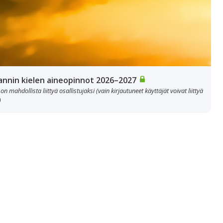
annin kielen aineopinnot 2026–2027
 on mahdollista liittyä osallistujaksi (vain kirjautuneet käyttäjät voivat liittyä
)