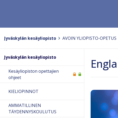
Jyväskylän kesäyliopisto
>
AVOIN YLIOPISTO-OPETUS
Jyväskylän kesäyliopisto
Engla
Kesäyliopiston opettajien
ohjeet
KIELIOPINNOT
AMMATILLINEN
TÄYDENNYSKOULUTUS