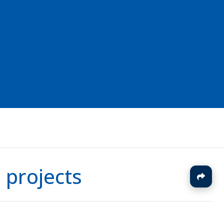
 projects
J