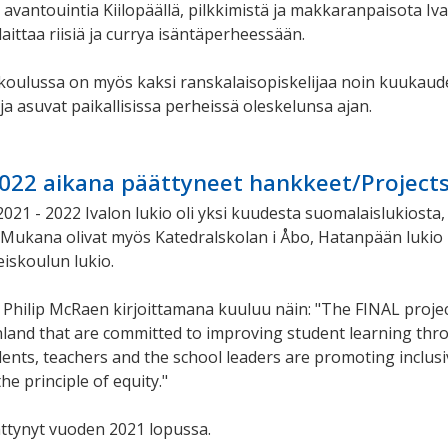
avantouintia Kiilopäällä, pilkkimistä ja makkaranpaisota Iva
laittaa riisiä ja currya isäntäperheessään.
oulussa on myös kaksi ranskalaisopiskelijaa noin kuukauden
ja asuvat paikallisissa perheissä oleskelunsa ajan.
22 aikana päättyneet hankkeet/Projects 
21 - 2022 Ivalon lukio oli yksi kuudesta suomalaislukiosta
Mukana olivat myös Katedralskolan i Åbo, Hatanpään lukio 
iskoulun lukio.
hilip McRaen kirjoittamana kuuluu näin: "
The FINAL projec
nland that are committed to improving student learning throu
ents, teachers and the school leaders are promoting inclusiv
the principle of equity."
ttynyt vuoden 2021 lopussa.