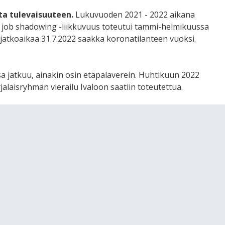
ta tulevaisuuteen.
Lukuvuoden 2021 - 2022 aikana
si job shadowing -liikkuvuus toteutui tammi-helmikuussa
atkoaikaa 31.7.2022 saakka koronatilanteen vuoksi.
 jatkuu, ainakin osin etäpalaverein. Huhtikuun 2022
rjalaisryhmän vierailu Ivaloon saatiin toteutettua.