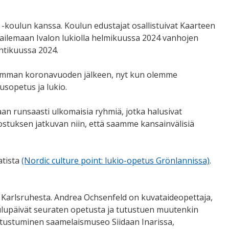
-koulun kanssa. Koulun edustajat osallistuivat Kaarteen
erailemaan Ivalon lukiolla helmikuussa 2024 vanhojen
uhtikuussa 2024.
semman koronavuoden jälkeen, nyt kun olemme
usopetus ja lukio.
an runsaasti ulkomaisia ryhmiä, jotka halusivat
stuksen jatkuvan niin, että saamme kansainvälisiä
atista
(Nordic culture point: lukio-opetus Grönlannissa)
.
arlsruhesta. Andrea Ochsenfeld on kuvataideopettaja,
oulupäivät seuraten opetusta ja tutustuen muutenkin
utustuminen saamelaismuseo Siidaan Inarissa,