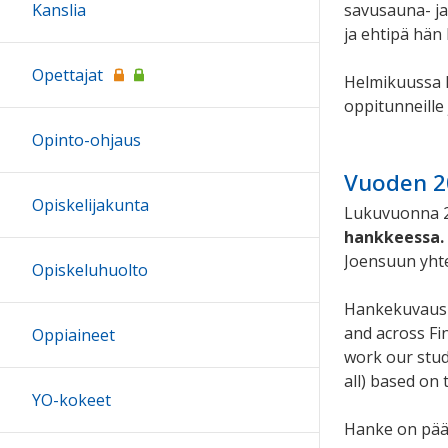
savusauna- ja 
Kanslia
ja ehtipä hän 
Opettajat
Helmikuussa k
oppitunneille 
Opinto-ohjaus
Vuoden 20
Opiskelijakunta
Lukuvuonna 20
hankkeessa.
Joensuun yhte
Opiskeluhuolto
Hankekuvaus P
and across Fi
Oppiaineet
work our stud
all) based on 
YO-kokeet
Hanke on pää