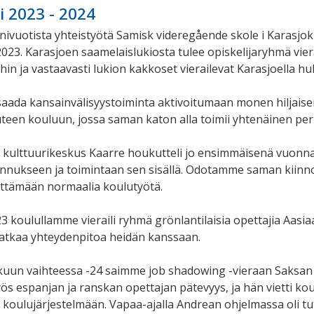
 2023 - 2024
vuotista yhteistyötä Samisk videregående skole i Karasjok 
9.2023. Karasjoen saamelaislukiosta tulee opiskelijaryhmä vi
hin ja vastaavasti lukion kakkoset vierailevat Karasjoella h
saada kansainvälisyystoiminta aktivoitumaan monen hiljai
teen kouluun, jossa saman katon alla toimii yhtenäinen per
a kulttuurikeskus Kaarre houkutteli jo ensimmäisenä vuonna
nnukseen ja toimintaan sen sisällä. Odotamme saman kiinno
öittämään normaalia koulutyötä.
3 koulullamme vieraili ryhmä grönlantilaisia opettajia Aasia
atkaa yhteydenpitoa heidän kanssaan.
un vaihteessa -24 saimme job shadowing -vieraan Saksan K
ös espanjan ja ranskan opettajan pätevyys, ja hän vietti k
koulujärjestelmään. Vapaa-ajalla Andrean ohjelmassa oli t