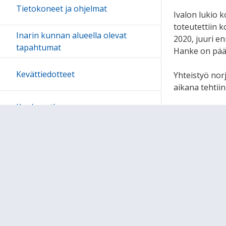
Tietokoneet ja ohjelmat
Ivalon lukio 
toteutettiin 
Inarin kunnan alueella olevat
2020, juuri e
tapahtumat
Hanke on päät
Kevättiedotteet
Yhteistyö nor
aikana tehtiin
Koulumatka
Wilma
Sivukartta
Ohjeet
Lähetä palautetta Peda.net-y