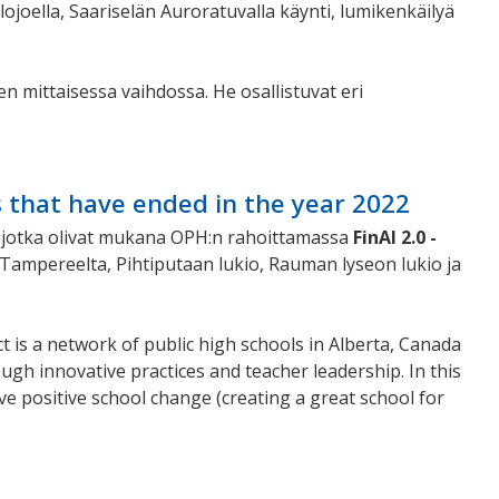
lojoella, Saariselän Auroratuvalla käynti, lumikenkäilyä
 mittaisessa vaihdossa. He osallistuvat eri
that have ended in the year 2022
, jotka olivat mukana OPH:n rahoittamassa
FinAl 2.0 -
Tampereelta, Pihtiputaan lukio, Rauman lyseon lukio ja
t is a network of public high schools in Alberta, Canada
gh innovative practices and teacher leadership. In this
e positive school change (creating a great school for