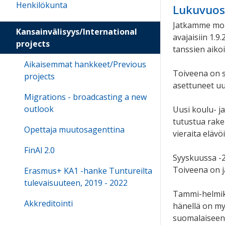
Henkilökunta
Lukuvuosi
Jatkamme moni
Kansainvälisyys/International
avajaisiin 1.
projects
tanssien aikoi
Aikaisemmat hankkeet/Previous
Toiveena on 
projects
asettuneet uu
Migrations - broadcasting a new
outlook
Uusi koulu- j
tutustua rake
Opettaja muutosagenttina
vieraita eläv
FinAl 2.0
Syyskuussa -2
Toiveena on j
Erasmus+ KA1 -hanke Tuntureilta
tulevaisuuteen, 2019 - 2022
Tammi-helmiku
Akkreditointi
hänellä on my
suomalaiseen 