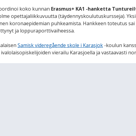
koordinoi koko kunnan
Erasmus+ KA1 -hanketta Tuntureil
kolme opettajaliikkuvuutta (täydennyskoulutuskursseja). Yk
nnen koronaepidemian puhkeamista. Hankkeen toteutus sai j
tynyt ja loppuraporttivaiheessa.
jalaisen
Samisk videregående skole i Karasjok
-koulun kanssa
 ivalolaisopiskelijoiden vierailu Karasjoella ja vastaavasti no
lläpidolle