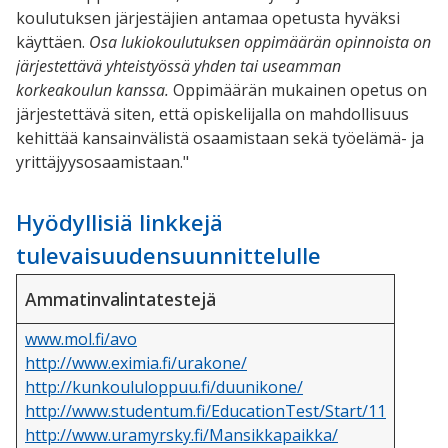
koulutuksen järjestäjien antamaa opetusta hyväksi
käyttäen.
Osa lukiokoulutuksen oppimäärän opinnoista on
järjestettävä yhteistyössä yhden tai useamman
korkeakoulun kanssa.
Oppimäärän mukainen opetus on
järjestettävä siten, että opiskelijalla on mahdollisuus
kehittää kansainvälistä osaamistaan sekä työelämä- ja
yrittäjyysosaamistaan."
Hyödyllisiä linkkejä
tulevaisuudensuunnittelulle
Ammatinvalintatestejä
www.mol.fi/avo
http://www.eximia.fi/urakone/
http://kunkoululoppuu.fi/duunikone/
http://www.studentum.fi/EducationTest/Start/11
http://www.uramyrsky.fi/Mansikkapaikka/