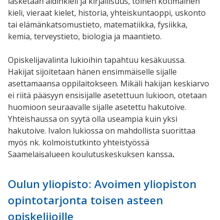
lasketaan äidinkieli ja kirjallisuus, toinen kotimainen
kieli, vieraat kielet, historia, yhteiskuntaoppi, uskonto
tai elämänkatsomustieto, matematiikka, fysiikka,
kemia, terveystieto, biologia ja maantieto.
Opiskelijavalinta lukioihin tapahtuu kesäkuussa.
Hakijat sijoitetaan hänen ensimmäiselle sijalle
asettamaansa oppilaitokseen. Mikäli hakijan keskiarvo
ei riitä pääsyyn ensisijalle asetettuun lukioon, otetaan
huomioon seuraavalle sijalle asetettu hakutoive.
Yhteishaussa on syytä olla useampia kuin yksi
hakutoive. Ivalon lukiossa on mahdollista suorittaa
myös nk. kolmoistutkinto yhteistyössä
Saamelaisalueen koulutuskeskuksen kanssa
.
Oulun yliopisto: Avoimen yliopiston
opintotarjonta toisen asteen
opiskelijoille