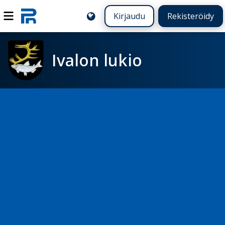
Kirjaudu
Rekisteröidy
Ivalon lukio