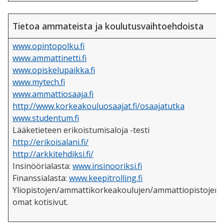
Tietoa ammateista ja koulutusvaihtoehdoista
www.opintopolku.fi
www.ammattinetti.fi
www.opiskelupaikka.fi
www.mytech.fi
www.ammattiosaaja.fi
http://www.korkeakouluosaajat.fi/osaajatutka
www.studentum.fi
Lääketieteen erikoistumisaloja -testi
http://erikoisalani.fi/
http://arkkitehdiksi.fi/
Insinöörialasta:
www.insinooriksi.fi
Finanssialasta:
www.keepitrolling.fi
Yliopistojen/ammattikorkeakoulujen/ammattiopistojen
omat kotisivut.