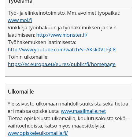
Työelämä
Työ- ja elinkeinotoimisto. Mm. avoimet työpaikat:
www.mol.fi
Vinkkejä työnhakuun ja työhakemuksen ja CV:n
laatimiseen:
http://www.monster.fi/
Työhakemuksen laatimisesta:
http://www.youtube.com/watch?v=AKsk0VLFjC8
Töihin ulkomaille:
https://ec.europa.eu/eures/public/fi/homepage
Ulkomaille
Yleissivusto ulkomaan mahdollisuuksista sekä tietoa
eri maissa opiskelusta:
www.maailmalle.net
Tietoa opiskelusta ulkomailla, koulutusaloista sekä -
vaihtoehdoista, katso myös maaesittelyitä:
www.opiskeleulkomailla.fi/