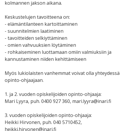
kolmannen jakson aikana.
Keskustelujen tavoitteena on:
- elämäntilanteen kartoittaminen
- suunnitelmien laatiminen
- tavoitteiden selkiyttäminen
- omien vahvuuksien löytäminen
- rohkaiseminen luottamaan omiin valmiuksiin ja
kannustaminen niiden kehittämiseen
Myös lukiolaisten vanhemmat voivat olla yhteydessä
opinto-ohjaajaan.
1. ja 2. vuoden opiskelijoiden opinto-ohjaaja:
Mari Lyyra, puh. 0400 927 360, mari.lyyra@inari.fi
3. vuoden opiskelijoiden opinto-ohjaaja:
Heikki Hirvonen, puh. 040 5710452,
heikki.hirvonen@inari.fi