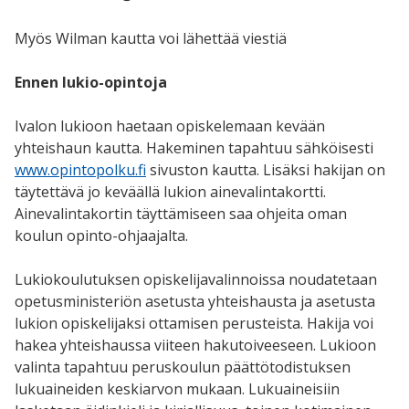
Myös Wilman kautta voi lähettää viestiä
Ennen lukio-opintoja
Ivalon lukioon haetaan opiskelemaan kevään
yhteishaun kautta. Hakeminen tapahtuu sähköisesti
www.opintopolku.fi
sivuston kautta. Lisäksi hakijan on
täytettävä jo keväällä lukion ainevalintakortti.
Ainevalintakortin täyttämiseen saa ohjeita oman
koulun opinto-ohjaajalta.
Lukiokoulutuksen opiskelijavalinnoissa noudatetaan
opetusministeriön asetusta yhteishausta ja asetusta
lukion opiskelijaksi ottamisen perusteista. Hakija voi
hakea yhteishaussa viiteen hakutoiveeseen. Lukioon
valinta tapahtuu peruskoulun päättötodistuksen
lukuaineiden keskiarvon mukaan. Lukuaineisiin