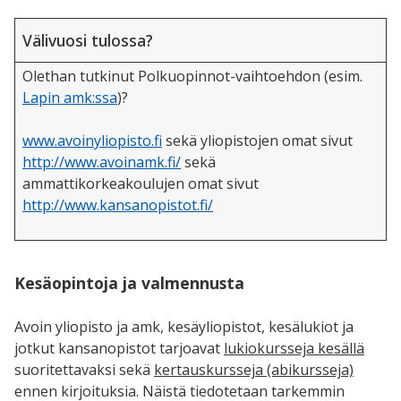
Välivuosi tulossa?
Olethan tutkinut Polkuopinnot-vaihtoehdon (esim.
Lapin amk:ssa
)?
www.avoinyliopisto.fi
sekä yliopistojen omat sivut
http://www.avoinamk.fi/
sekä
ammattikorkeakoulujen omat sivut
http://www.kansanopistot.fi/
Kesäopintoja ja valmennusta
Avoin yliopisto ja amk, kesäyliopistot, kesälukiot ja
jotkut kansanopistot tarjoavat
lukiokursseja kesällä
suoritettavaksi sekä
kertauskursseja (abikursseja)
ennen kirjoituksia. Näistä tiedotetaan tarkemmin