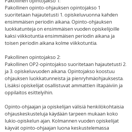
Pakollinen opintojakso 1:
Pakollinen opinto-ohjauksen opintojakso 1
suoritetaan hajautetusti 1. opiskeluvuonna kahden
ensimmäisen periodin aikana. Opinto-ohjauksen
luokkatunteja on ensimmäisen vuoden opiskelijoille
kaksi viikkotuntia ensimmäisen periodin aikana ja
toisen periodin aikana kolme viikkotuntia.
Pakollinen opintojakso 2:
Pakollinen OP2-opintojakso suoritetaan hajautetusti 2.
ja 3. opiskeluvuoden aikana. Opintojakso koostuu
ohjauksen luokkatunneista ja pienryhmäohjauksesta.
Lisäksi opiskelijat osallistuvat ammattien iltapäiviin ja
oppilaitos esittelyihin.
Opinto-ohjaajan ja opiskelijan välisiä henkilökohtaisia
ohjauskeskusteluja käydään tarpeen mukaan koko
lukio-opiskelun ajan. Kolmannen vuoden opiskelijat
käyvät opinto-ohjaajan luona keskustelemassa