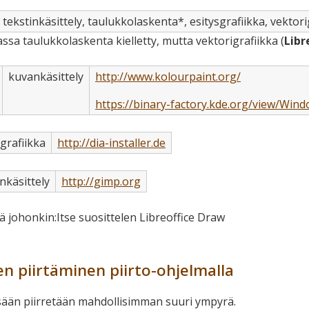
tekstinkäsittely, taulukkolaskenta*, esitysgrafiikka, vektori
ssa taulukkolaskenta kielletty, mutta vektorigrafiikka (
Libr
kuvankäsittely
http://www.kolourpaint.org/
https://binary-factory.kde.org/view/Win
grafiikka
http://dia-installer.de
nkäsittely
http://gimp.org
ä johonkin:Itse suosittelen Libreoffice Draw
en piirtäminen piirto-ohjelmalla
sään piirretään mahdollisimman suuri ympyrä.