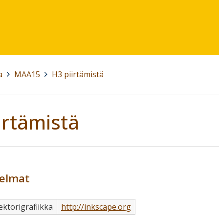
a
>
MAA15
>
H3 piirtämistä
irtämistä
jelmat
ektorigrafiikka
http://inkscape.org