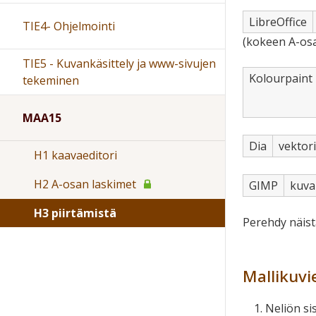
LibreOffice
TIE4- Ohjelmointi
(kokeen A-osa
TIE5 - Kuvankäsittely ja www-sivujen
Kolourpaint
tekeminen
MAA15
Dia
vektori
H1 kaavaeditori
H2 A-osan laskimet
GIMP
kuva
H3 piirtämistä
Perehdy näist
Mallikuvi
Neliön si