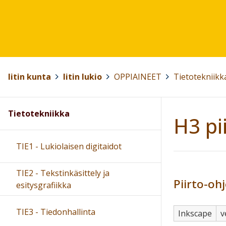
Iitin kunta
>
Iitin lukio
>
OPPIAINEET
>
Tietotekniikk
Tietotekniikka
H3 pi
TIE1 - Lukiolaisen digitaidot
TIE2 - Tekstinkäsittely ja
Piirto-oh
esitysgrafiikka
TIE3 - Tiedonhallinta
Inkscape
v