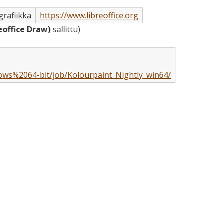
grafiikka
https://www.libreoffice.org
eoffice Draw)
sallittu)
dows%2064-bit/job/Kolourpaint_Nightly_win64/