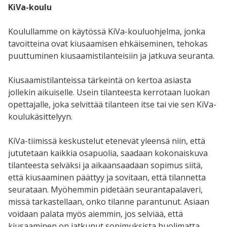
KiVa-koulu
Koulullamme on käytössä KiVa-kouluohjelma, jonka
tavoitteina ovat kiusaamisen ehkäiseminen, tehokas
puuttuminen kiusaamistilanteisiin ja jatkuva seuranta.
Kiusaamistilanteissa tärkeintä on kertoa asiasta
jollekin aikuiselle. Usein tilanteesta kerrotaan luokan
opettajalle, joka selvittää tilanteen itse tai vie sen KiVa-
koulukäsittelyyn.
KiVa-tiimissä keskustelut etenevät yleensä niin, että
jututetaan kaikkia osapuolia, saadaan kokonaiskuva
tilanteesta selväksi ja aikaansaadaan sopimus siitä,
että kiusaaminen päättyy ja sovitaan, että tilannetta
seurataan. Myöhemmin pidetään seurantapalaveri,
missä tarkastellaan, onko tilanne parantunut. Asiaan
voidaan palata myös aiemmin, jos selviää, että
kiusaaminen on jatkunut sopimuksista huolimatta