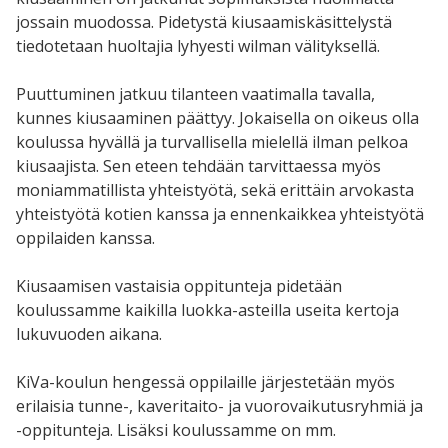
jossain muodossa. Pidetystä kiusaamiskäsittelystä
tiedotetaan huoltajia lyhyesti wilman välityksellä.
Puuttuminen jatkuu tilanteen vaatimalla tavalla,
kunnes kiusaaminen päättyy. Jokaisella on oikeus olla
koulussa hyvällä ja turvallisella mielellä ilman pelkoa
kiusaajista. Sen eteen tehdään tarvittaessa myös
moniammatillista yhteistyötä, sekä erittäin arvokasta
yhteistyötä kotien kanssa ja ennenkaikkea yhteistyötä
oppilaiden kanssa.
Kiusaamisen vastaisia oppitunteja pidetään
koulussamme kaikilla luokka-asteilla useita kertoja
lukuvuoden aikana.
KiVa-koulun hengessä oppilaille järjestetään myös
erilaisia tunne-, kaveritaito- ja vuorovaikutusryhmiä ja
-oppitunteja. Lisäksi koulussamme on mm.