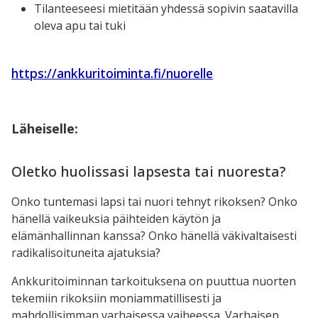
Tilanteeseesi mietitään yhdessä sopivin saatavilla
oleva apu tai tuki
https://ankkuritoiminta.fi/nuorelle
Läheiselle:
Oletko huolissasi lapsesta tai nuoresta?
Onko tuntemasi lapsi tai nuori tehnyt rikoksen? Onko
hänellä vaikeuksia päihteiden käytön ja
elämänhallinnan kanssa? Onko hänellä väkivaltaisesti
radikalisoituneita ajatuksia?
Ankkuritoiminnan tarkoituksena on puuttua nuorten
tekemiin rikoksiin moniammatillisesti ja
mahdollisimman varhaisessa vaiheessa. Varhaisen