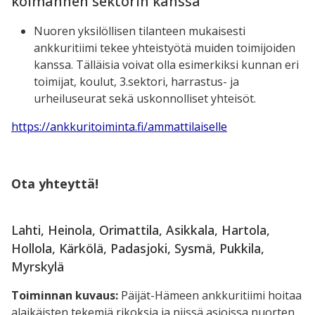
kolmannen sektorin kanssa
Nuoren yksilöllisen tilanteen mukaisesti
ankkuritiimi tekee yhteistyötä muiden toimijoiden
kanssa. Tälläisia voivat olla esimerkiksi kunnan eri
toimijat, koulut, 3.sektori, harrastus- ja
urheiluseurat sekä uskonnolliset yhteisöt.
https://ankkuritoiminta.fi/ammattilaiselle
Ota yhteyttä!
Lahti, Heinola, Orimattila, Asikkala, Hartola,
Hollola, Kärkölä, Padasjoki, Sysmä, Pukkila,
Myrskylä
Toiminnan kuvaus:
Päijät-Hämeen ankkuritiimi hoitaa
alaikäisten tekemiä rikoksia ja niissä asioissa nuorten