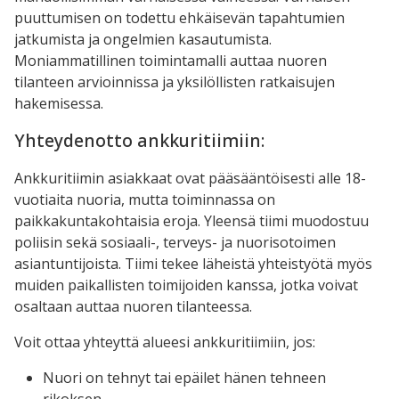
puuttumisen on todettu ehkäisevän tapahtumien
jatkumista ja ongelmien kasautumista.
Moniammatillinen toimintamalli auttaa nuoren
tilanteen arvioinnissa ja yksilöllisten ratkaisujen
hakemisessa.
Yhteydenotto ankkuritiimiin:
Ankkuritiimin asiakkaat ovat pääsääntöisesti alle 18-
vuotiaita nuoria, mutta toiminnassa on
paikkakuntakohtaisia eroja. Yleensä tiimi muodostuu
poliisin sekä sosiaali-, terveys- ja nuorisotoimen
asiantuntijoista. Tiimi tekee läheistä yhteistyötä myös
muiden paikallisten toimijoiden kanssa, jotka voivat
osaltaan auttaa nuoren tilanteessa.
Voit ottaa yhteyttä alueesi ankkuritiimiin, jos:
Nuori on tehnyt tai epäilet hänen tehneen
rikoksen