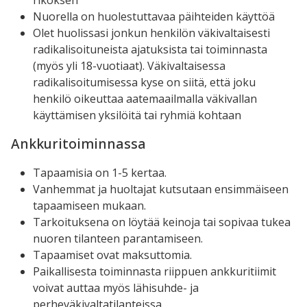
Nuorella on huolestuttavaa päihteiden käyttöä
Olet huolissasi jonkun henkilön väkivaltaisesti
radikalisoituneista ajatuksista tai toiminnasta
(myös yli 18-vuotiaat). Väkivaltaisessa
radikalisoitumisessa kyse on siitä, että joku
henkilö oikeuttaa aatemaailmalla väkivallan
käyttämisen yksilöitä tai ryhmiä kohtaan
Ankkuritoiminnassa
Tapaamisia on 1-5 kertaa.
Vanhemmat ja huoltajat kutsutaan ensimmäiseen
tapaamiseen mukaan.
Tarkoituksena on löytää keinoja tai sopivaa tukea
nuoren tilanteen parantamiseen.
Tapaamiset ovat maksuttomia.
Paikallisesta toiminnasta riippuen ankkuritiimit
voivat auttaa myös lähisuhde- ja
perheväkivaltatilanteissa.