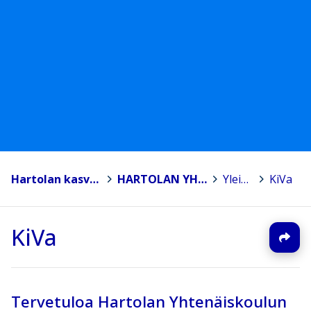
Hartolan kasvatus ja opetus
>
HARTOLAN YHTENÄISKOULU
>
Yleistä
>
KiVa
KiVa
Tervetuloa Hartolan Yhtenäiskoulun