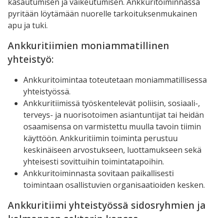
kasautumisen ja vaikeutumisen. Ankkuritoiminnassa
pyritään löytämään nuorelle tarkoituksenmukainen
apu ja tuki.
Ankkuritiimien moniammatillinen
yhteistyö:
Ankkuritoimintaa toteutetaan moniammatillisessa
yhteistyössä.
Ankkuritiimissä työskentelevät poliisin, sosiaali-,
terveys- ja nuorisotoimen asiantuntijat tai heidän
osaamisensa on varmistettu muulla tavoin tiimin
käyttöön. Ankkuritiimin toiminta perustuu
keskinäiseen arvostukseen, luottamukseen sekä
yhteisesti sovittuihin toimintatapoihin.
Ankkuritoiminnasta sovitaan paikallisesti
toimintaan osallistuvien organisaatioiden kesken.
Ankkuritiimi yhteistyössä sidosryhmien ja