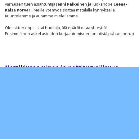
varhaisen tuen asiantuntija
Jenni Palkeinen ja
luokanope
Leena-
Kaisa Porvari
. Meille voi myös soittaa matalalla kynnyksellä.
Kuuntelemme ja autamme mielellämme.
Olet sitten oppilas tai huoltaja, älä epäröi ottaa yhteyttä!
Ensimmäinen askel asioiden korjaantumiseen on niistä puhuminen. :)
Nettikiusaaminen ja nettiturvallisuus
Power Point -esitys. josta löytyy videoita, informaatiota ja materiaalia
eri ikäisille oppilaille ja heidän kodeilleen