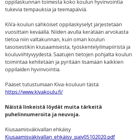
oppilaskunnan toimesta koko koulun hyvinvointia
tukevia tempauksia ja teemapäiviä.
KiVa-koulun sähköiset oppilaskyselyt järjestetään
vuosittain keväällä. Niiden avulla kerätään arvokasta
tietoa niin valtakunnan, kuin oman koulun
tasoisestikin kiusaamisesta, työskentelyilmapiiristä ja
kouluviihtyvyydestä. Saatujen tietojen pohjalta koulun
toimintaa kehitetään ja pyritään lisämään kaikkien
oppilaiden hyvinvointia.
Pääset tutustumaan Kiva-kouluun tästä:
https://www.kivakoulu.fi/
Näistä linkeistä löydät muita tärkeitä
puhelinnumeroita ja neuvoja.
Kiusaamisväkivallan ehkäisy
Kiusaamisväkivallan_ehkäisy_paiv05102020.pdf