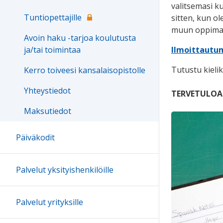
valitsemasi k
Tuntiopettajille
sitten, kun ol
muun oppimate
Avoin haku -tarjoa koulutusta
Ilmoittautu
ja/tai toimintaa
Tutustu kieli
Kerro toiveesi kansalaisopistolle
Yhteystiedot
TERVETULOA
Maksutiedot
Päiväkodit
Palvelut yksityishenkilöille
Palvelut yrityksille