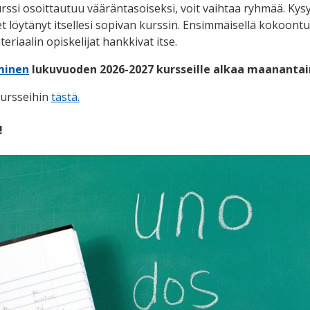
urssi osoittautuu vääräntasoiseksi, voit vaihtaa ryhmää. Kysy
et löytänyt itsellesi sopivan kurssin. Ensimmäisellä kokoontu
riaalin opiskelijat hankkivat itse.
minen
lukuvuoden 2026-2027 kursseille alkaa maanantaina
kursseihin
tästä.
!