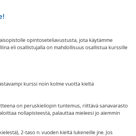
e!
isopistolle opintoseteliavustusta, jota käytämme
a eli osallistujalla on mahdollisuus osallistua kurssille
astavampi kurssi noin kolme vuotta kieltä
itteena on peruskieliopin tuntemus, riittävä sanavarasto
t aloittaa nollapisteestä, palauttaa mieleesi jo aiemmin
elestä), 2-taso n. vuoden kieltä lukeneille jne. Jos