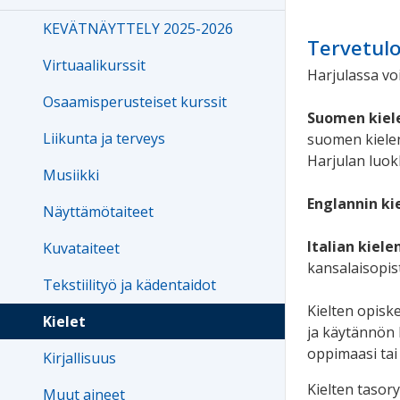
KEVÄTNÄYTTELY 2025-2026
Tervetulo
Virtuaalikurssit
Harjulassa voi
Osaamisperusteiset kurssit
Suomen kiel
Liikunta ja terveys
suomen kielen
Harjulan luokk
Musiikki
Englannin ki
Näyttämötaiteet
Italian kiele
Kuvataiteet
kansalaisopist
Tekstiilityö ja kädentaidot
Kielten opisk
Kielet
ja käytännön k
oppimaasi tai 
Kirjallisuus
Kielten tasory
Muut aineet