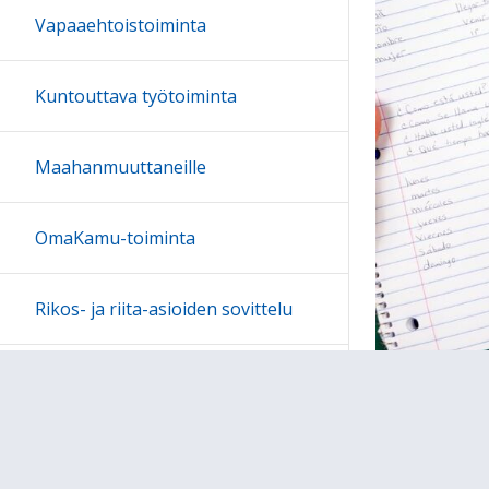
Vapaaehtoistoiminta
Kuntouttava työtoiminta
Maahanmuuttaneille
OmaKamu-toiminta
Rikos- ja riita-asioiden sovittelu
SenioriKamu - sosiaalista tukea ja
toivetapahtumia
Tukikeskus Valopilkku