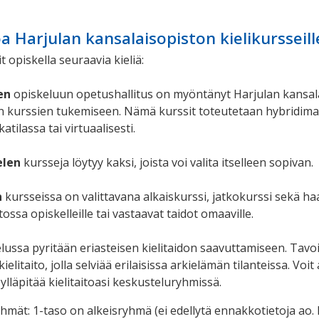
a Harjulan kansalaisopiston kielikursseill
t opiskella seuraavia kieliä:
en
opiskeluun opetushallitus on myöntänyt Harjulan kansala
 kurssien tukemiseen. Nämä kurssit toteutetaan hybridimallin
atilassa tai virtuaalisesti.
elen
kursseja löytyy kaksi, joista voi valita itselleen sopivan.
n
kursseissa on valittavana alkaiskurssi, jatkokurssi sekä ha
ossa opiskelleille tai vastaavat taidot omaaville.
elussa pyritään eriasteisen kielitaidon saavuttamiseen. Tavo
ielitaito, jolla selviää erilaisissa arkielämän tilanteissa. Voi
ylläpitää kielitaitoasi keskusteluryhmissä.
hmät: 1-taso on alkeisryhmä (ei edellytä ennakkotietoja ao. ki