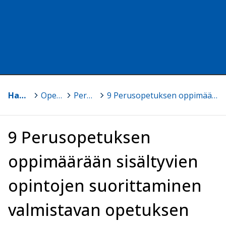
Haapajärvi
>
Opetussuunnitelmat
>
Perusopetukseen valmistavan opetuksen opetussuunnitelma 2016, päivitetty 2022
>
9 Perusopetuksen oppimäärään sisältyvien opintojen suorittaminen valmistavan opetuksen aikana
9 Perusopetuksen
oppimäärään sisältyvien
opintojen suorittaminen
valmistavan opetuksen