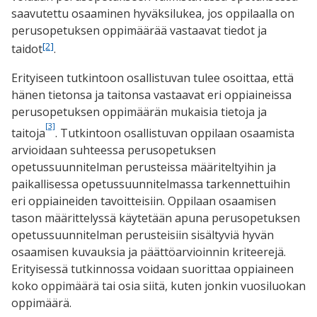
saavutettu osaaminen hyväksilukea, jos oppilaalla on
perusopetuksen oppimäärää vastaavat tiedot ja
[2]
taidot
.
Erityiseen tutkintoon osallistuvan tulee osoittaa, että
hänen tietonsa ja taitonsa vastaavat eri oppiaineissa
perusopetuksen oppimäärän mukaisia tietoja ja
[3]
taitoja
. Tutkintoon osallistuvan oppilaan osaamista
arvioidaan suhteessa perusopetuksen
opetussuunnitelman perusteissa määriteltyihin ja
paikallisessa opetussuunnitelmassa tarkennettuihin
eri oppiaineiden tavoitteisiin. Oppilaan osaamisen
tason määrittelyssä käytetään apuna perusopetuksen
opetussuunnitelman perusteisiin sisältyviä hyvän
osaamisen kuvauksia ja päättöarvioinnin kriteerejä.
Erityisessä tutkinnossa voidaan suorittaa oppiaineen
koko oppimäärä tai osia siitä, kuten jonkin vuosiluokan
oppimäärä.