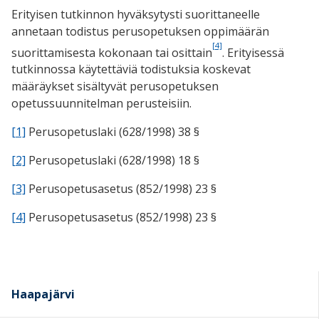
Erityisen tutkinnon hyväksytysti suorittaneelle
annetaan todistus perusopetuksen oppimäärän
[4]
suorittamisesta kokonaan tai osittain
. Erityisessä
tutkinnossa käytettäviä todistuksia koskevat
määräykset sisältyvät perusopetuksen
opetussuunnitelman perusteisiin.
[1]
Perusopetuslaki (628/1998) 38 §
[2]
Perusopetuslaki (628/1998) 18 §
[3]
Perusopetusasetus (852/1998) 23 §
[4]
Perusopetusasetus (852/1998) 23 §
Haapajärvi