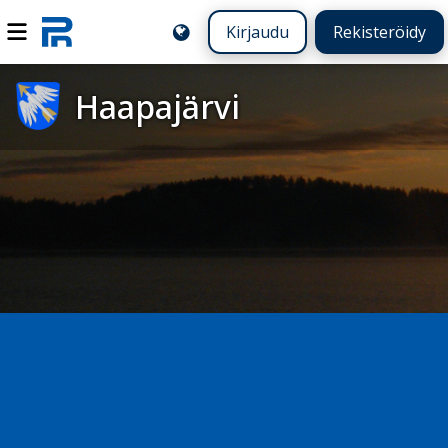
Kirjaudu
Rekisteröidy
Haapajärvi