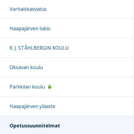
Varhaiskasvatus
Haapajärven lukio
K. J. STÅHLBERGIN KOULU
Oksavan koulu
Parkkilan koulu
Haapajärven yläaste
Opetussuunnitelmat