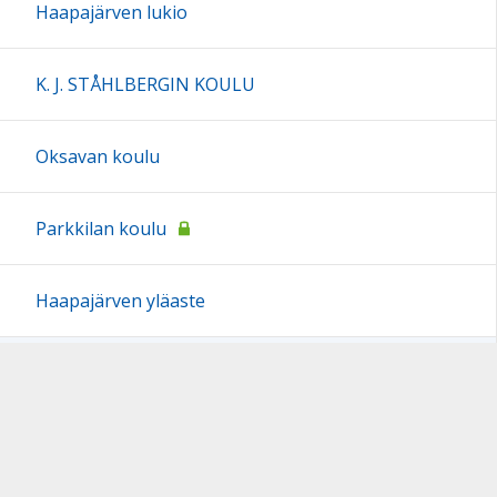
Haapajärven lukio
K. J. STÅHLBERGIN KOULU
Oksavan koulu
Parkkilan koulu
Haapajärven yläaste
Opetussuunnitelmat
Esiopetuksen opetussuunnitelma 2016, päivitetty
2022, 2025 sekä 2026