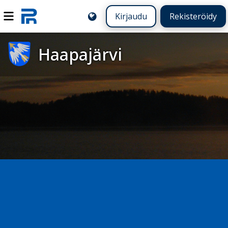
Kirjaudu
Rekisteröidy
Haapajärvi