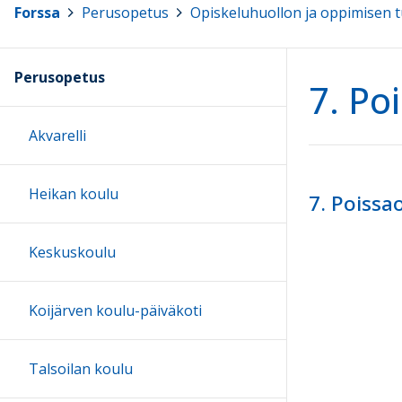
Forssa
>
Perusopetus
>
Opiskeluhuollon ja oppimisen t
Perusopetus
7. Po
Akvarelli
Heikan koulu
7. Poissa
Keskuskoulu
Koijärven koulu-päiväkoti
Talsoilan koulu