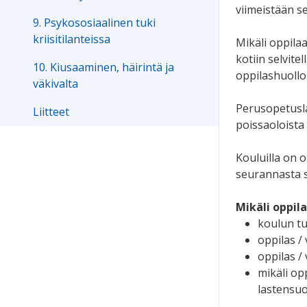
viimeistään s
9. Psykososiaalinen tuki
kriisitilanteissa
Mikäli oppila
kotiin selvite
10. Kiusaaminen, häirintä ja
oppilashuollol
väkivalta
Perusopetusla
Liitteet
poissaoloista 
Kouluilla on 
seurannasta s
Mikäli oppila
koulun tu
oppilas /
oppilas /
mikäli op
lastensuo