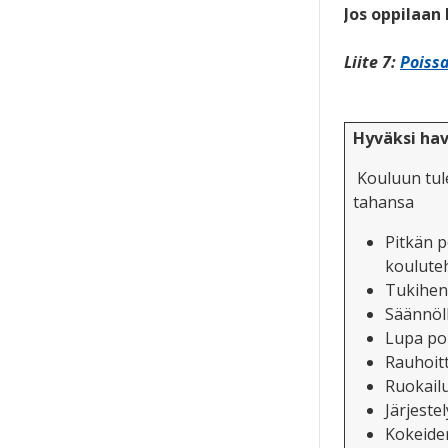
Jos oppilaan
Liite 7:
Poissa
Hyväksi hav
Kouluun tule
tahansa
Pitkän p
koulute
Tukihenk
Säännöll
Lupa po
Rauhoit
Ruokailu
Järjeste
Kokeide