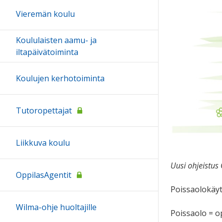
Vieremän koulu
Koululaisten aamu- ja
iltapäivätoiminta
Koulujen kerhotoiminta
Tutoropettajat
Liikkuva koulu
Uusi ohjeistu
OppilasAgentit
Poissaolokäyt
Wilma-ohje huoltajille
Poissaolo = op