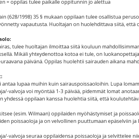
 = oppilas tulee paikalle oppitunnin jo alettua
in (628/1998) 35 § mukaan oppilaan tulee osallistua perusope
yönnetty vapautusta. Huoltajan on huolehdittava siitä, että o
aolo:
sairas, tulee huoltajan ilmoittaa siitä kouluun mahdollisim
ksellä. Mikäli yhteydenottoa kotoa ei tule, on luokanopetta
euraavana päivänä. Oppilas huolehtii sairauden aikana mah
:
i antaa lupaa muihin kuin sairauspoissaoloihin. Lupa lomamatk
a/-valvoja voi myöntää 1-3 päivää, pidemmät lomat anotaan 
n yhdessä oppilaan kanssa huolehtia siitä, että koulutehtävä
itsee (esim. Wilmaan) oppilaiden myöhästymiset ja poissao
iden poissaoloja ja on velvollinen puuttumaan epäselviin ja 
a/-valvoja seuraa oppilaidensa poissaoloja ja selvittelee ni