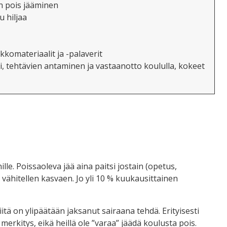
n pois jääminen
u hiljaa
kkomateriaalit ja -palaverit
, t
ehtävien
antaminen ja
vastaanotto
koululla
, kokeet
le. Poissaoleva jää aina paitsi jostain (opetus,
, vähitellen kasvaen. Jo yli 10 % kuukausittainen
itä on ylipäätään jaksanut sairaana tehdä. Erityisesti
erkitys, eikä heillä ole ”varaa” jäädä koulusta pois.