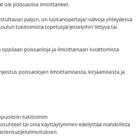
t ole poissaoloa ilmoittaneet.
lestuttavan paljon, on luokanopettaja/-valvoja yhteydessä
oulun tukitoimista (opetusjärjestelyihin liittyvä tai
 oppilaan poissaoloja ja ilmoittamaan luvattomista
jeistus poissaolojen ilmoittamisesta, kirjaamisesta ja
puolisiin tukitoimiin
losuhteet tai oma käyttäytyminen edellyttää mahdollista
lastensuojeluilmoituksen.