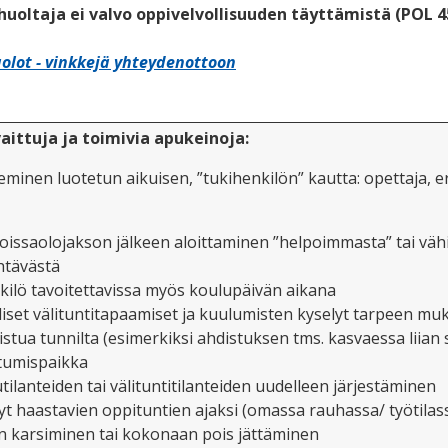
 huoltaja ei valvo oppivelvollisuuden täyttämistä (POL 
olot - vinkkejä yhteydenottoon
aittuja ja toimivia ap
ukeinoja
:
minen luotetun aikuisen, ”tukihenkilön” kautta: opettaja, er
oissaolojakson jälkeen aloittaminen ”helpoimmasta” tai vähi
htävästä
ilö tavoitettavissa myös koulupäivän aikana
iset välituntitapaamiset ja kuulumisten kyselyt tarpeen mu
istua tunnilta
(
esimerkiksi ahdistuksen
tms.
kasvaessa liian
tumispaikka
tilanteiden tai välituntitilanteiden uudelleen järjestäminen
lyt haastavien oppituntien ajaksi (omassa rauhassa/ työtilas
n karsiminen tai kokonaan pois jättäminen