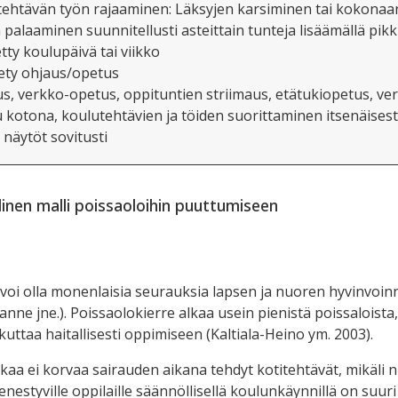
tehtävän työn rajaaminen: Läksyjen karsiminen tai kokonaa
palaaminen suunnitellusti asteittain tunteja lisäämällä pikk
ty koulupäivä tai viikko
iety ohjaus/opetus
us, verkko-opetus, oppituntien
striimaus
, etätukiopetus, ver
u
kotona,
koulutehtävien ja töiden suorittaminen
itsenäisesti
t näytöt
sovitusti
inen malli poissaoloihin puuttumiseen
voi olla monenlaisia seurauksia lapsen ja nuoren hyvinvoinnil
lanne jne.). Poissaolokierre alkaa usein pienistä poissaloista
kuttaa haitallisesti oppimiseen
(
Kaltiala-Heino
ym.
2003).
aa ei korvaa sairauden aikana tehdyt kotitehtävät, mikäli ni
styville oppilaille säännöllisellä koulunkäynnillä on suuri m