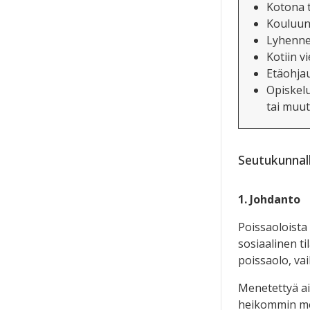
Kotona 
Kouluun 
Lyhennet
Kotiin v
Etäohja
O
piskel
tai muu
Seutukunnall
1. Johdanto
Poissaoloista 
sosiaalinen ti
poissaolo, vai
Menetettyä aik
heikommin mene