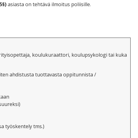
45§)
asiasta on tehtävä ilmoitus poliisille.
ityisopettaja, koulukuraattori
, koulupsykologi
tai kuka
ten ahdistusta tuottavasta oppitunnista /
kaan
 suureksi
)
sa työskentely tms.)