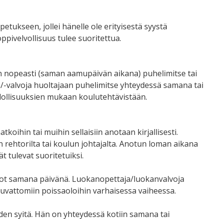
tukseen, jollei hänelle ole erityisestä syystä
ppivelvollisuus tulee suoritettua.
man nopeasti (saman aamupäivän aikana) puhelimitse tai
ja/-valvoja huoltajaan puhelimitse yhteydessä samana tai
dollisuuksien mukaan koulutehtävistään.
oihin tai muihin sellaisiin anotaan kirjallisesti.
rehtorilta tai koulun johtajalta. Anotun loman aikana
t tulevat suoritetuiksi.
lot samana päivänä. Luokanopettaja/luokanvalvoja
luvattomiin poissaoloihin varhaisessa vaiheessa.
iden syitä. Hän on yhteydessä kotiin samana tai