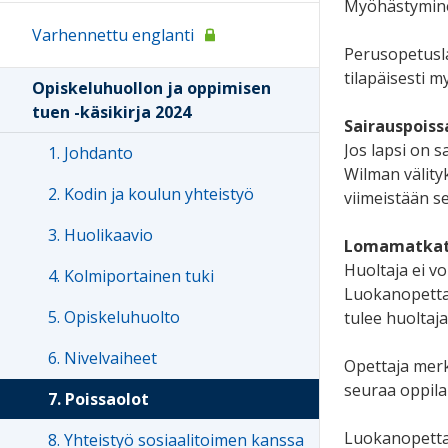
Myöhästyminen
Varhennettu englanti
Perusopetusla
tilapäisesti m
Opiskeluhuollon ja oppimisen
tuen -käsikirja 2024
Sairauspoiss
Jos lapsi on 
1. Johdanto
Wilman välity
2. Kodin ja koulun yhteistyö
viimeistään s
3. Huolikaavio
Lomamatkat
Huoltaja ei vo
4. Kolmiportainen tuki
Luokanopettaj
5. Opiskeluhuolto
tulee huoltaja
6. Nivelvaiheet
Opettaja merk
seuraa oppila
7. Poissaolot
Luokanopettaj
8. Yhteistyö sosiaalitoimen kanssa