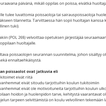
euraavana päivänä, mikäli oppilas on poissa, eivätkä huoltaja
alle tulee luvattomia poissaoloja tai sairauspoissaoloja huo
lläkseen tilannetta. Tarvittaessa hän sopii huoltajan kanssa k
linen tuki).
kiin (POL 26§) velvoittaa opetuksen järjestäjää seuraamaan
oppilaan huoltajalle.
oltava poissaolojen seurannan suunnitelma, johon sisältyy oh
ekä ennaltaehkäisystä.
an poissaolot ovat jatkuvia eli
kitoimet eivät riitä
 vanhemmat eivät sitoudu tarjottuihin koulun tukitoimiin
 vanhemmat eivät ole motivoituneita tarjottuihin koulun ulko
pilaan hoidon ja huolenpidon tarve, kehitystä vaarantavat o
jelun tarpeen selvittämistä on koulu velvollinen tekemään 