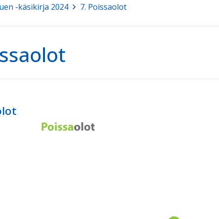
uen -käsikirja 2024
>
7. Poissaolot
issaolot
olot