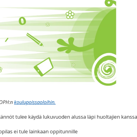
s OPH:n
koulupoissaoloihin.
ännöt tulee käydä lukuvuoden alussa läpi huoltajien kanssa
pilas ei tule lainkaan oppitunnille