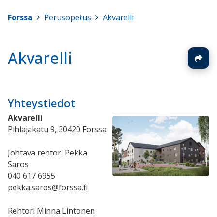
Forssa
>
Perusopetus
>
Akvarelli
Akvarelli
Yhteystiedot
Akvarelli
Pihlajakatu 9, 30420 Forssa
Johtava rehtori Pekka
Saros
040 617 6955
pekka.saros@forssa.fi
Rehtori Minna Lintonen