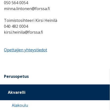
050 564 0054
minna.lintonen@forssa.fi
Toimistosihteeri Kirsi Heinilä
040 482 0004
kirsi.heinila@forssa.fi
Opettajien yhteystiedot
Perusopetus
Akvarelli
Alakoulu