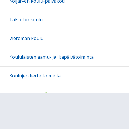
Koijärven koulu-päiväkoti
Talsoilan koulu
Vieremän koulu
Koululaisten aamu- ja iltapäivätoiminta
Koulujen kerhotoiminta
Tutoropettajat
Liikkuva koulu