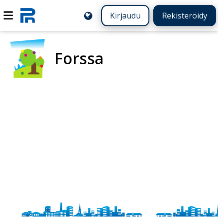
Kirjaudu
Rekisteröidy
Forssa