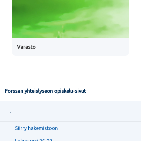
Varasto
Forssan yhteislyseon opiskelu-sivut
.
Siirry hakemistoon
Lukuvuosi 26-27