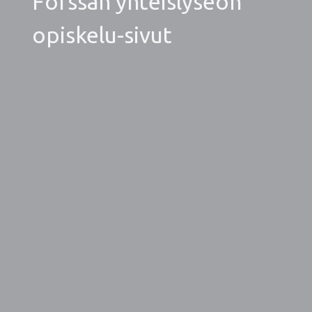
Forssan yhteislyseon
opiskelu-sivut