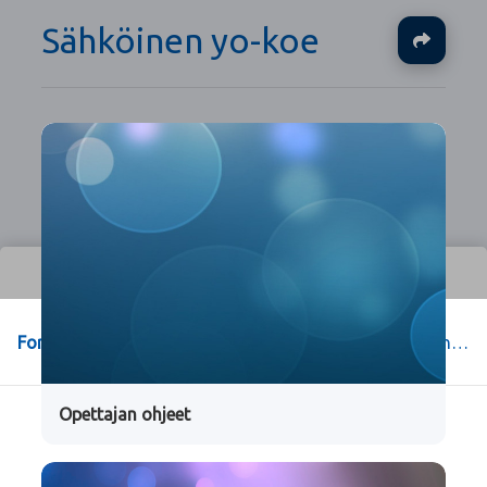
Sähköinen yo-koe
Ja
Forssa
>
Forssan yhteislyseon opiskelu-sivut
>
.
>
Opiskelu
>
Tietotekniikka
>
Arkisto
>
Sähköinen yo-koe
Opettajan ohjeet