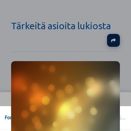
Tärkeitä asioita lukiosta
Ja
Forssa
>
Forssan yhteislyseon opiskelu-sivut
>
.
>
Tärkeitä asioita lukiosta