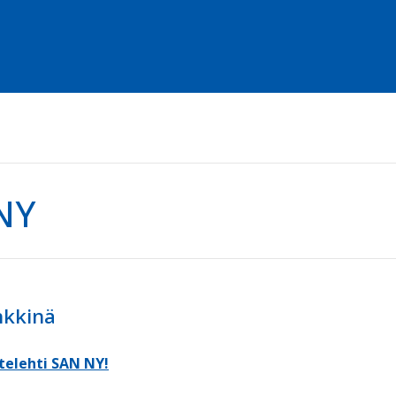
NY
nkkinä
telehti SAN NY!