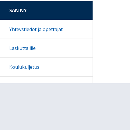
SAN NY
Yhteystiedot ja opettajat
Laskuttajille
Koulukuljetus
Ohjeet
Lähetä palautetta Peda.net-y
Saavutettavuus
Ilmoita asiaton sisältö
Yksityisyydensuoja
Tämän sivun lisenssi
Peda.net