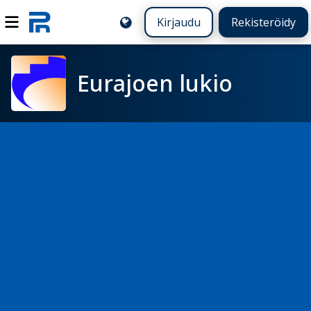
Kirjaudu
Rekisteröidy
Eurajoen lukio