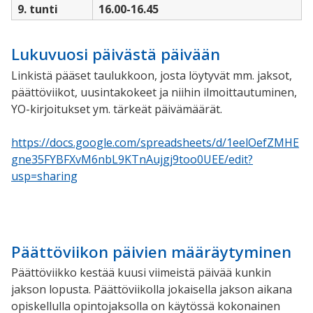
9. tunti
16.00-16.45
Lukuvuosi päivästä päivään
Linkistä pääset taulukkoon, josta löytyvät mm. jaksot,
päättöviikot, uusintakokeet ja niihin ilmoittautuminen,
YO-kirjoitukset ym. tärkeät päivämäärät.
https://docs.google.com/spreadsheets/d/1eelOefZMHE
gne35FYBFXvM6nbL9KTnAujgj9too0UEE/edit?
usp=sharing
Päättöviikon päivien määräytyminen
Päättöviikko kestää kuusi viimeistä päivää kunkin
jakson lopusta. Päättöviikolla jokaisella jakson aikana
opiskellulla opintojaksolla on käytössä kokonainen