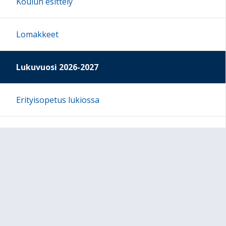
Koulun esittely
Lomakkeet
Lukuvuosi 2026-2027
Erityisopetus lukiossa
Opiskelijan tukena
Oppiaineet
Tietoja koulusta