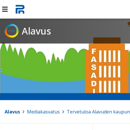
Alavus
Alavus
>
Mediakasvatus
>
Tervetuloa Alavuden kaupung