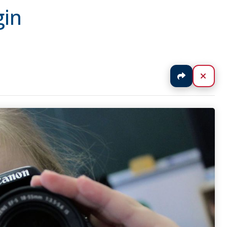
gin
Jaa
Sulj