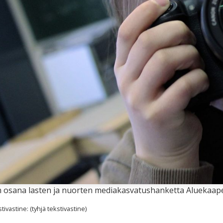
in osana lasten ja nuorten mediakasvatushanketta Aluekaape
ivastine: (tyhjä tekstivastine)