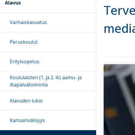
Alavus
Terve
Varhaiskasvatus
media
Peruskoulut
Erityisopetus
Koululaisten (1. ja 2. lk) aamu- ja
iltapäivätoiminta
Alavuden lukio
Kansainvälisyys