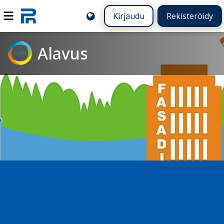
Kirjaudu
Rekisteröidy
Alavus