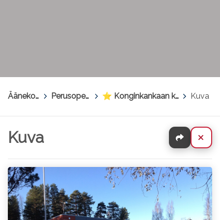
Äänekoski
>
Perusopetus
>
⭐ Konginkankaan koulu
>
Kuva
Kuva
Jaa
Sul