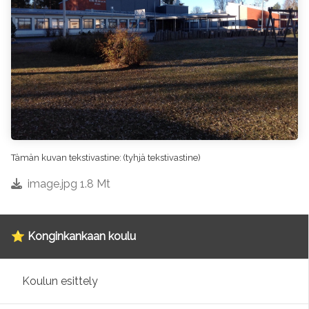
Tämän kuvan tekstivastine: (tyhjä tekstivastine)
image.jpg 1.8 Mt
⭐ Konginkankaan koulu
Koulun esittely