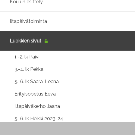
Koulun esittely
Iltapäivätoiminta
Luokkien sivut
1.-2. lk Päivi
3.-4. lk Pekka
5.-6. lk Saara-Leena
Erityisopetus Eeva
Iltapäiväkerho Jaana
5.-6. lk Heikki 2023-24
SAO S-L