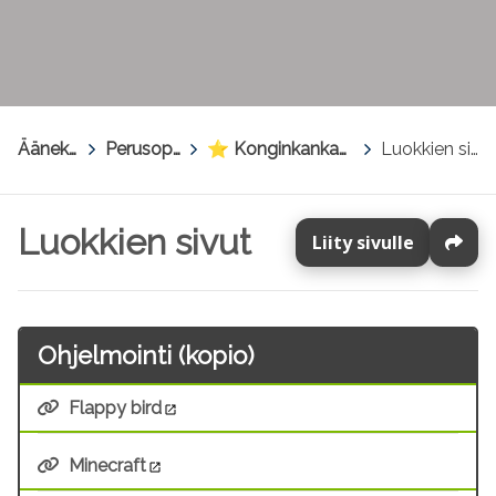
Äänekoski
>
Perusopetus
>
⭐ Konginkankaan koulu
>
Luokkien sivut
Luokkien sivut
Liity sivulle
Ohjelmointi (kopio)
Flappy bird
Minecraft