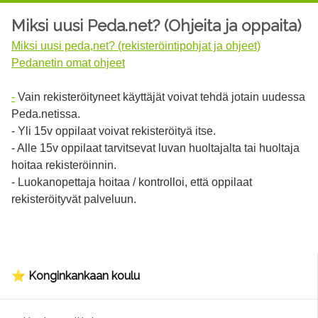
Miksi uusi Peda.net? (Ohjeita ja oppaita)
Miksi uusi peda,net? (rekisteröintipohjat ja ohjeet)
Pedanetin omat ohjeet
-
Vain rekisteröityneet käyttäjät voivat tehdä jotain uudessa
Peda.netissa.
- Yli 15v oppilaat voivat rekisteröityä itse.
- Alle 15v oppilaat tarvitsevat luvan huoltajalta tai huoltaja
hoitaa rekisteröinnin.
- Luokanopettaja hoitaa / kontrolloi, että oppilaat
rekisteröityvät palveluun.
⭐ Konginkankaan koulu