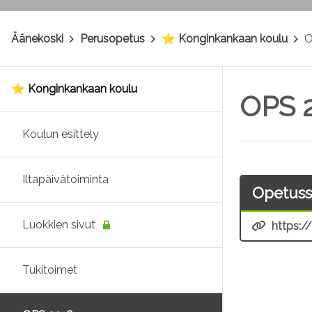
Äänekoski
>
Perusopetus
>
⭐ Konginkankaan koulu
>
O
⭐ Konginkankaan koulu
OPS 
Koulun esittely
Iltapäivätoiminta
Opetuss
Luokkien sivut
https:/
Tukitoimet