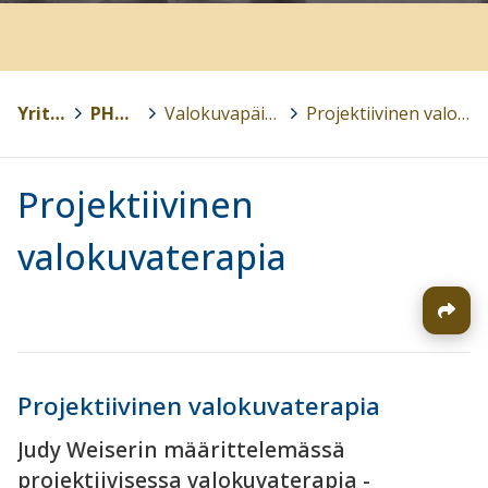
Yritykset
>
PHOTODIARY
>
Valokuvapäiväkirja menetelmänä
>
Projektiivinen valokuvaterapia
Projektiivinen
valokuvaterapia
Projektiivinen valokuvaterapia
Judy Weiserin määrittelemässä
projektiivisessa valokuvaterapia -