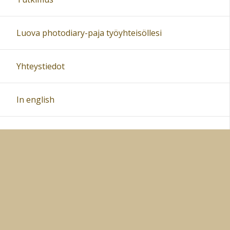
Luova photodiary-paja työyhteisöllesi
Yhteystiedot
In english
Kurssiympäristö
Materiaaleja